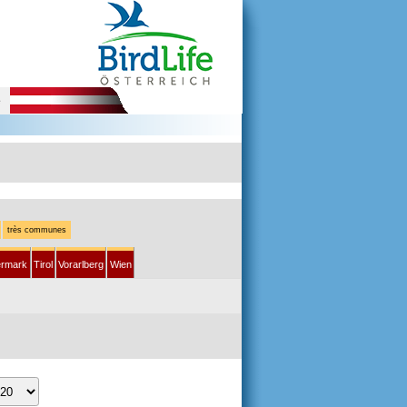
e
très communes
ermark
Tirol
Vorarlberg
Wien