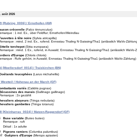
. août 2026
 [Rubring_0006] / Ernsthofen (AM)
aucon crécerelle
(Falco tinnunculus)
emarque :
1 ind. Ex., über Feldflur; Ernsthofen/Weindlau
Fauvettes à tête noire
(Sylvia atricapilla)
Remarque :
mind. 2 ind. Ex., rufend; Ennsstau Thaling N Gaissing/Tha1 (anlässlich WaVo-Zählung
Sittelle torchepot
(Sitta europaea)
Remarque :
mind. 1 Ex., rufend, in Auwald; Ennsstau Thaling N Gaissing/Tha1 (anlässlich WaVo-
erdiers d'Europe
(Chloris chloris)
emarque :
Rufe gehört, in Auwald; Ennsstau Thaling N Gaissing/Tha1 (anlässlich WaVo-Zählung)
 [Moellersdorf_0014] / Traiskirchen (BN)
Goélands leucophées
(Larus michahellis)
 Westteil / Hohenau an der March (GF)
ombattants variés
(Calidris pugnax)
Bécassines des marais
(Gallinago gallinago)
Remarque :
2x gezählt
hevaliers aboyeurs
(Tringa nebularia)
hevaliers gambettes
(Tringa totanus)
 [Kleinharras_0024] / Matzen-Raggendorf (GF)
1
Buse variable
(Buteo buteo)
Remarque :
ruft
Détail : 1x adulte
5
Pigeons ramiers
(Columba palumbus)
≥2
Guêpiers d'Europe
(Merops apiaster)