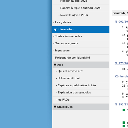
-
Roitelet huppé 2026
-
Roitelet à triple bandeau 2026
vendredi, 7
-
Niverolle alpine 2026
N_001/109
-
Les galeries
1
F
Information
R
≥2
-
Toutes les nouvelles
≥1
-
Sur votre agenda
-
Impressum
×
V
R
-
Politique de confidentialité
N_173/104
Aide
34
-
Qui est ornitho.at ?
Kühlteich
-
Utiliser ornitho.at
2
C
-
Espèces à publication limitée
21
-
Explication des symboles
6
C
3
C
-
les FAQs
N_191/138
Statistiques