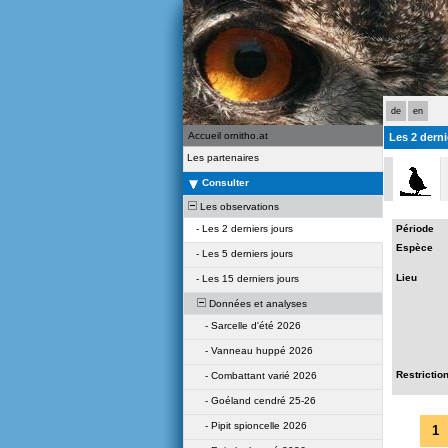
de
en
Accueil ornitho.at
Les 2 derni
Les partenaires
Consulter
Les observations
-
Les 2 derniers jours
Période
Espèce
-
Les 5 derniers jours
Lieu
-
Les 15 derniers jours
Données et analyses
-
Sarcelle d'été 2026
-
Vanneau huppé 2026
Restrictio
-
Combattant varié 2026
-
Goéland cendré 25-26
-
Pipit spioncelle 2026
1