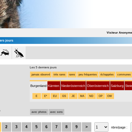
Visiteur Anonym
ers jours
Les 5 derniers jours
jamais observé
très rares
rares
peu fréquentes
échappées
communes
Burgenland
Kärnten
Niederösterreich
Oberösterreich
Salzburg
Stei
E
E*
EU
GS
JE
MA
ND
OP
OW
n
avec photos
avec sons
2
3
4
5
6
7
8
9
>
nbre/page :