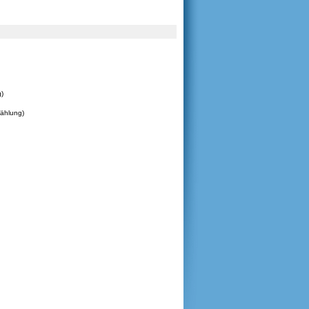
)
Zählung)