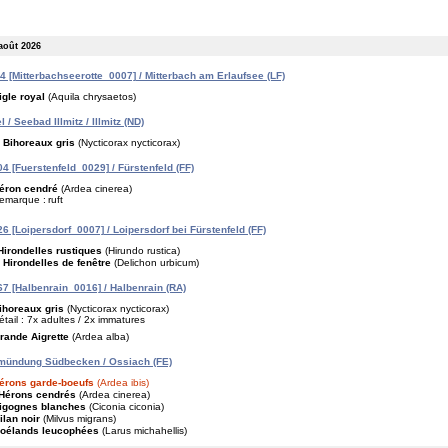
août 2026
 [Mitterbachseerotte_0007] / Mitterbach am Erlaufsee (LF)
igle royal
(Aquila chrysaetos)
/ Seebad Illmitz / Illmitz (ND)
Bihoreaux gris
(Nycticorax nycticorax)
4 [Fuerstenfeld_0029] / Fürstenfeld (FF)
éron cendré
(Ardea cinerea)
emarque :
ruft
6 [Loipersdorf_0007] / Loipersdorf bei Fürstenfeld (FF)
Hirondelles rustiques
(Hirundo rustica)
Hirondelles de fenêtre
(Delichon urbicum)
7 [Halbenrain_0016] / Halbenrain (RA)
ihoreaux gris
(Nycticorax nycticorax)
étail : 7x adultes / 2x immatures
rande Aigrette
(Ardea alba)
mündung Südbecken / Ossiach (FE)
érons garde-boeufs
(Ardea ibis)
Hérons cendrés
(Ardea cinerea)
igognes blanches
(Ciconia ciconia)
ilan noir
(Milvus migrans)
oélands leucophées
(Larus michahellis)