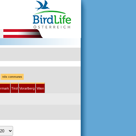
e
très communes
ermark
Tirol
Vorarlberg
Wien