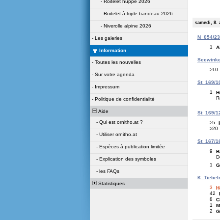
-
Roitelet huppé 2026
-
Roitelet à triple bandeau 2026
samedi, 8. 
-
Niverolle alpine 2026
N_054/234
-
Les galeries
1
A
Information
Seewinkel 
-
Toutes les nouvelles
≥10
-
Sur votre agenda
St_169/10
-
Impressum
1
H
R
-
Politique de confidentialité
Aide
St_169/12
-
Qui est ornitho.at ?
≥5
≥20
-
Utiliser ornitho.at
St_167/16
-
Espèces à publication limitée
9
B
D
-
Explication des symboles
1
G
-
les FAQs
K_Tiebel
Statistiques
3
H
42
8
C
1
M
2
G