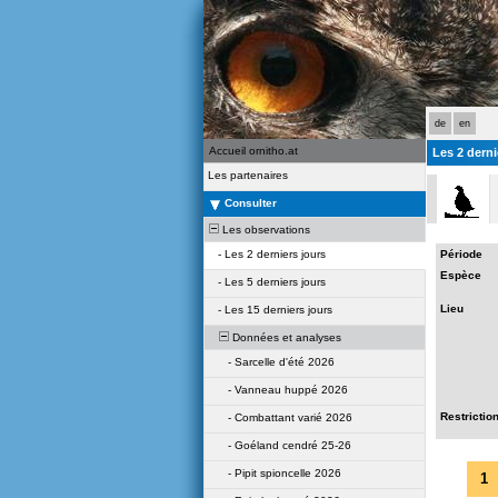
de
en
Accueil ornitho.at
Les 2 derni
Les partenaires
Consulter
Les observations
-
Les 2 derniers jours
Période
Espèce
-
Les 5 derniers jours
Lieu
-
Les 15 derniers jours
Données et analyses
-
Sarcelle d'été 2026
-
Vanneau huppé 2026
Restrictio
-
Combattant varié 2026
-
Goéland cendré 25-26
-
Pipit spioncelle 2026
1