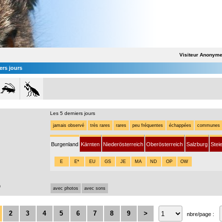
Visiteur Anonym
ers jours
Les 5 derniers jours
jamais observé
très rares
rares
peu fréquentes
échappées
communes
Burgenland
Kärnten
Niederösterreich
Oberösterreich
Salzburg
Stei
E
E*
EU
GS
JE
MA
ND
OP
OW
n
avec photos
avec sons
2
3
4
5
6
7
8
9
>
nbre/page :