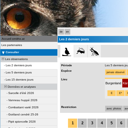
de
en
Accueil ornitho.at
Les 2 derniers jours
Les partenaires
Consulter
Les observations
-
Les 2 derniers jours
Période
Les 5 derniers jo
Espèce
-
Les 5 derniers jours
jamais observé
Lieu
-
Les 15 derniers jours
Burgenland
Kär
Données et analyses
-
Sarcelle d'été 2026
E
E*
-
Vanneau huppé 2026
Restriction
-
Combattant varié 2026
avec photos
av
-
Goéland cendré 25-26
-
Pipit spioncelle 2026
1
2
3
4
5
6