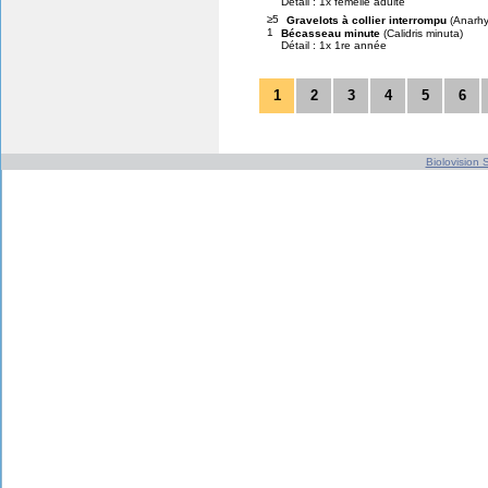
Détail : 1x femelle adulte
≥5
Gravelots à collier interrompu
(Anarhy
1
Bécasseau minute
(Calidris minuta)
Détail : 1x 1re année
1
2
3
4
5
6
Biolovision S