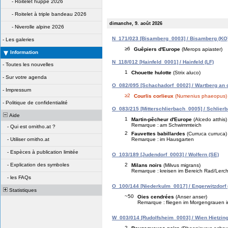
-
Roitelet huppé 2026
-
Roitelet à triple bandeau 2026
dimanche, 9. août 2026
-
Niverolle alpine 2026
N_171/023 [Bisamberg_0003] / Bisamberg (KO
-
Les galeries
≥6
Guêpiers d'Europe
(Merops apiaster)
Information
N_118/012 [Hainfeld_0001] / Hainfeld (LF)
-
Toutes les nouvelles
1
Chouette hulotte
(Strix aluco)
-
Sur votre agenda
O_082/095 [Schachadorf_0002] / Wartberg an d
-
Impressum
≥2
Courlis corlieux
(Numenius phaeopus)
-
Politique de confidentialité
O_083/215 [Mitterschlierbach_0005] / Schlierb
Aide
1
Martin-pêcheur d'Europe
(Alcedo atthis)
Remarque :
am Schwimmteich
-
Qui est ornitho.at ?
2
Fauvettes babillardes
(Curruca curruca)
Remarque :
im Hausgarten
-
Utiliser ornitho.at
-
Espèces à publication limitée
O_103/189 [Judendorf_0003] / Wolfern (SE)
2
-
Explication des symboles
Milans noirs
(Milvus migrans)
Remarque :
kreisen im Bereich Rad/Lerc
-
les FAQs
O_100/144 [Niederkulm_0017] / Engerwitzdorf 
Statistiques
~50
Oies cendrées
(Anser anser)
Remarque :
fliegen im Morgengrauen i
W_003/014 [Rudolfsheim_0003] / Wien Hietzing
2