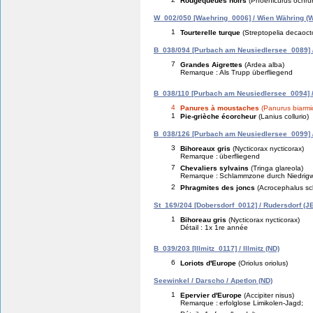
Rougequeues noirs
(Phoenicurus ochru
W_002/050 [Waehring_0006] / Wien Währing (
1
Tourterelle turque
(Streptopelia decaoct
B_038/094 [Purbach am Neusiedlersee_0089] 
7
Grandes Aigrettes
(Ardea alba)
Remarque :
Als Trupp überfliegend
B_038/110 [Purbach am Neusiedlersee_0094] /
4
Panures à moustaches
(Panurus biarmi
1
Pie-grièche écorcheur
(Lanius collurio)
B_038/126 [Purbach am Neusiedlersee_0099] 
3
Bihoreaux gris
(Nycticorax nycticorax)
Remarque :
überfliegend
7
Chevaliers sylvains
(Tringa glareola)
Remarque :
Schlammzone durch Niedrigw
2
Phragmites des joncs
(Acrocephalus s
St_169/204 [Dobersdorf_0012] / Rudersdorf (JE
1
Bihoreau gris
(Nycticorax nycticorax)
Détail : 1x 1re année
B_039/203 [Illmitz_0117] / Illmitz (ND)
6
Loriots d'Europe
(Oriolus oriolus)
Seewinkel / Darscho / Apetlon (ND)
1
Epervier d'Europe
(Accipiter nisus)
Remarque :
erfolglose Limikolen-Jagd;