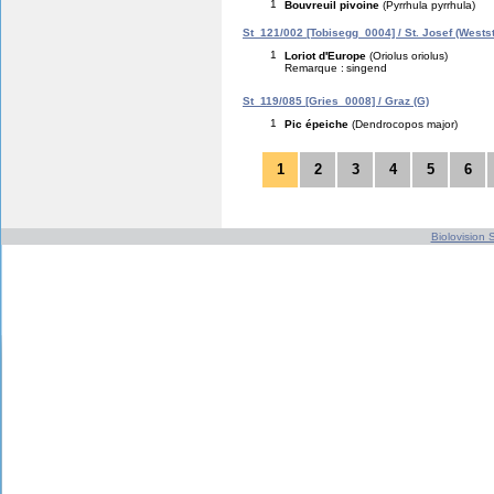
1
Bouvreuil pivoine
(Pyrrhula pyrrhula)
St_121/002 [Tobisegg_0004] / St. Josef (Wests
1
Loriot d'Europe
(Oriolus oriolus)
Remarque :
singend
St_119/085 [Gries_0008] / Graz (G)
1
Pic épeiche
(Dendrocopos major)
1
2
3
4
5
6
Biolovision S