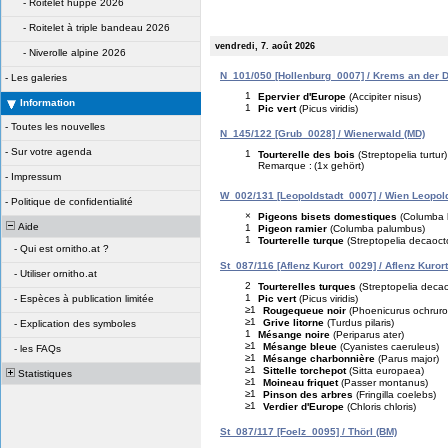
-
Roitelet huppé 2026
-
Roitelet à triple bandeau 2026
vendredi, 7. août 2026
-
Niverolle alpine 2026
N_101/050 [Hollenburg_0007] / Krems an der 
-
Les galeries
1
Epervier d'Europe
(Accipiter nisus)
Information
1
Pic vert
(Picus viridis)
-
Toutes les nouvelles
N_145/122 [Grub_0028] / Wienerwald (MD)
-
Sur votre agenda
1
Tourterelle des bois
(Streptopelia turtur)
Remarque :
(1x gehört)
-
Impressum
W_002/131 [Leopoldstadt_0007] / Wien Leopold
-
Politique de confidentialité
×
Pigeons bisets domestiques
(Columba l
Aide
1
Pigeon ramier
(Columba palumbus)
1
Tourterelle turque
(Streptopelia decaoct
-
Qui est ornitho.at ?
St_087/116 [Aflenz Kurort_0029] / Aflenz Kurort
-
Utiliser ornitho.at
2
Tourterelles turques
(Streptopelia deca
1
Pic vert
(Picus viridis)
-
Espèces à publication limitée
≥1
Rougequeue noir
(Phoenicurus ochruro
≥1
Grive litorne
(Turdus pilaris)
-
Explication des symboles
1
Mésange noire
(Periparus ater)
≥1
Mésange bleue
(Cyanistes caeruleus)
-
les FAQs
≥1
Mésange charbonnière
(Parus major)
≥1
Sittelle torchepot
(Sitta europaea)
Statistiques
≥1
Moineau friquet
(Passer montanus)
≥1
Pinson des arbres
(Fringilla coelebs)
≥1
Verdier d'Europe
(Chloris chloris)
St_087/117 [Foelz_0095] / Thörl (BM)