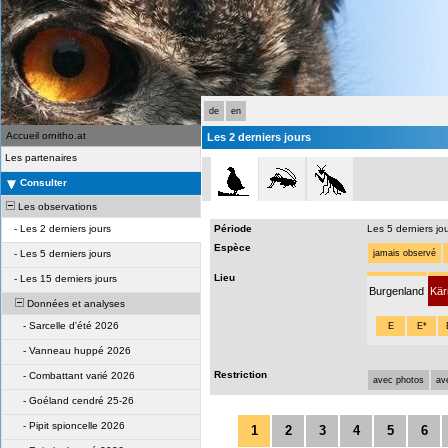
de
en
Accueil ornitho.at
Les 2 derniers jours
Les partenaires
Consulter
Les observations
-
Les 2 derniers jours
Période
Les 5 derniers jo
Espèce
-
Les 5 derniers jours
jamais observé
Lieu
-
Les 15 derniers jours
Burgenland
Kär
Données et analyses
-
Sarcelle d'été 2026
E
E*
-
Vanneau huppé 2026
Restriction
-
Combattant varié 2026
avec photos
av
-
Goéland cendré 25-26
-
Pipit spioncelle 2026
1
2
3
4
5
6