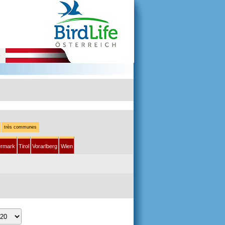
e
très communes
ermark
Tirol
Vorarlberg
Wien