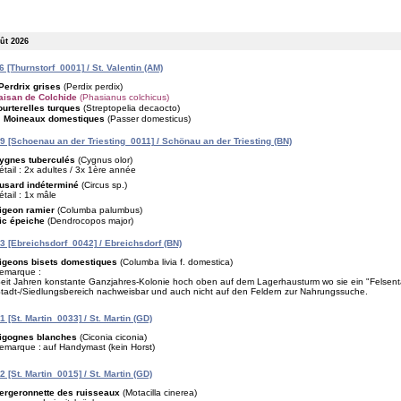
oût 2026
 [Thurnstorf_0001] / St. Valentin (AM)
Perdrix grises
(Perdix perdix)
aisan de Colchide
(Phasianus colchicus)
ourterelles turques
(Streptopelia decaocto)
Moineaux domestiques
(Passer domesticus)
 [Schoenau an der Triesting_0011] / Schönau an der Triesting (BN)
ygnes tuberculés
(Cygnus olor)
étail : 2x adultes / 3x 1ère année
usard indéterminé
(Circus sp.)
étail : 1x mâle
igeon ramier
(Columba palumbus)
ic épeiche
(Dendrocopos major)
 [Ebreichsdorf_0042] / Ebreichsdorf (BN)
igeons bisets domestiques
(Columba livia f. domestica)
emarque :
eit Jahren konstante Ganzjahres-Kolonie hoch oben auf dem Lagerhausturm wo sie ein "Felsent
tadt-/Siedlungsbereich nachweisbar und auch nicht auf den Feldern zur Nahrungssuche.
 [St. Martin_0033] / St. Martin (GD)
igognes blanches
(Ciconia ciconia)
emarque :
auf Handymast (kein Horst)
 [St. Martin_0015] / St. Martin (GD)
ergeronnette des ruisseaux
(Motacilla cinerea)