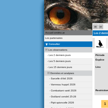
de
en
Accueil ornitho.at
Les 2 derni
Les partenaires
Consulter
Les observations
-
Les 2 derniers jours
Période
Espèce
-
Les 5 derniers jours
Lieu
-
Les 15 derniers jours
Données et analyses
-
Sarcelle d'été 2026
-
Vanneau huppé 2026
Restrictio
-
Combattant varié 2026
-
Goéland cendré 25-26
-
Pipit spioncelle 2026
1