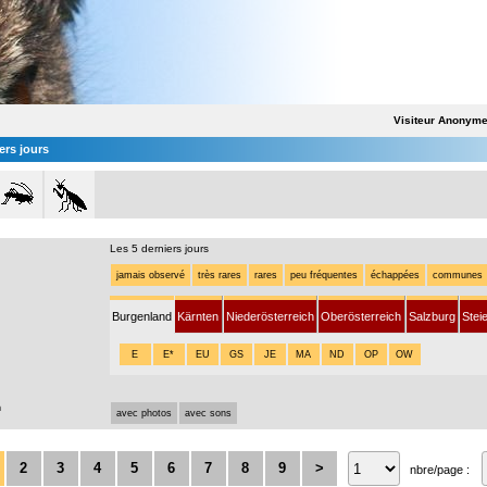
Visiteur Anonym
ers jours
Les 5 derniers jours
jamais observé
très rares
rares
peu fréquentes
échappées
communes
Burgenland
Kärnten
Niederösterreich
Oberösterreich
Salzburg
Stei
E
E*
EU
GS
JE
MA
ND
OP
OW
n
avec photos
avec sons
2
3
4
5
6
7
8
9
>
nbre/page :