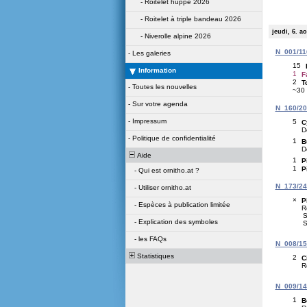
-
Roitelet huppé 2026
-
Roitelet à triple bandeau 2026
jeudi, 6. a
-
Niverolle alpine 2026
N_001/116
-
Les galeries
15
Information
1
F
2
T
-
Toutes les nouvelles
~30
-
Sur votre agenda
N_160/209
-
Impressum
5
C
D
-
Politique de confidentialité
1
B
D
Aide
1
P
1
P
-
Qui est ornitho.at ?
N_173/243
-
Utiliser ornitho.at
×
P
-
Espèces à publication limitée
R
S
-
Explication des symboles
S
-
les FAQs
N_008/151
Statistiques
2
C
R
N_009/142
1
B