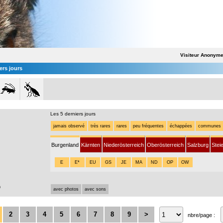
Visiteur Anonym
ers jours
Les 5 derniers jours
jamais observé
très rares
rares
peu fréquentes
échappées
communes
Burgenland
Kärnten
Niederösterreich
Oberösterreich
Salzburg
Stei
E
E*
EU
GS
JE
MA
ND
OP
OW
n
avec photos
avec sons
2
3
4
5
6
7
8
9
>
nbre/page :