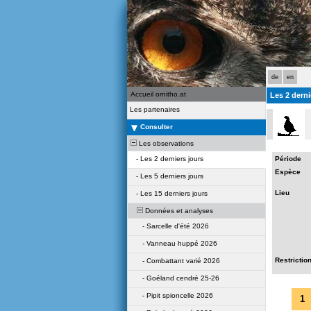
de
en
Accueil ornitho.at
Les 2 derni
Les partenaires
Consulter
Les observations
-
Les 2 derniers jours
Période
Espèce
-
Les 5 derniers jours
Lieu
-
Les 15 derniers jours
Données et analyses
-
Sarcelle d'été 2026
-
Vanneau huppé 2026
Restrictio
-
Combattant varié 2026
-
Goéland cendré 25-26
-
Pipit spioncelle 2026
1