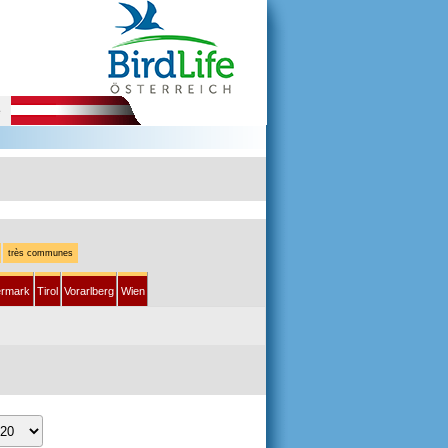
e
très communes
ermark
Tirol
Vorarlberg
Wien