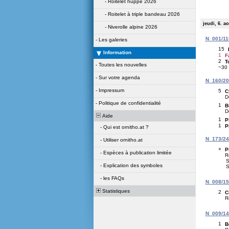
-
Roitelet huppé 2026
-
Roitelet à triple bandeau 2026
jeudi, 6. a
-
Niverolle alpine 2026
N_001/116
-
Les galeries
15
Information
1
F
2
T
-
Toutes les nouvelles
~30
-
Sur votre agenda
N_160/209
-
Impressum
5
C
D
-
Politique de confidentialité
1
B
D
Aide
1
P
1
P
-
Qui est ornitho.at ?
N_173/243
-
Utiliser ornitho.at
×
P
-
Espèces à publication limitée
R
S
-
Explication des symboles
S
-
les FAQs
N_008/151
Statistiques
2
C
R
N_009/142
1
B