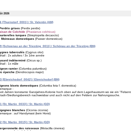
oût 2026
 [Thurnstorf_0001] / St. Valentin (AM)
Perdrix grises
(Perdix perdix)
aisan de Colchide
(Phasianus colchicus)
ourterelles turques
(Streptopelia decaocto)
Moineaux domestiques
(Passer domesticus)
 [Schoenau an der Triesting_0011] / Schönau an der Triesting (BN)
ygnes tuberculés
(Cygnus olor)
étail : 2x adultes / 3x 1ère année
usard indéterminé
(Circus sp.)
étail : 1x mâle
igeon ramier
(Columba palumbus)
ic épeiche
(Dendrocopos major)
 [Ebreichsdorf_0042] / Ebreichsdorf (BN)
igeons bisets domestiques
(Columba livia f. domestica)
emarque :
eit Jahren konstante Ganzjahres-Kolonie hoch oben auf dem Lagerhausturm wo sie ein "Felsent
tadt-/Siedlungsbereich nachweisbar und auch nicht auf den Feldern zur Nahrungssuche.
 [St. Martin_0033] / St. Martin (GD)
igognes blanches
(Ciconia ciconia)
emarque :
auf Handymast (kein Horst)
 [St. Martin_0015] / St. Martin (GD)
ergeronnette des ruisseaux
(Motacilla cinerea)