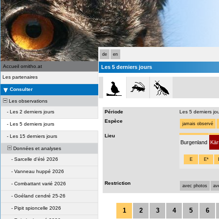
de
en
Accueil ornitho.at
Les 5 derniers jours
Les partenaires
Consulter
Les observations
-
Les 2 derniers jours
Période
Les 5 derniers jo
Espèce
-
Les 5 derniers jours
jamais observé
Lieu
-
Les 15 derniers jours
Burgenland
Kär
Données et analyses
-
Sarcelle d'été 2026
E
E*
-
Vanneau huppé 2026
Restriction
-
Combattant varié 2026
avec photos
av
-
Goéland cendré 25-26
-
Pipit spioncelle 2026
1
2
3
4
5
6