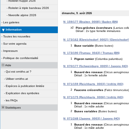
-
Roitelet huppé 2026
-
Roitelet à triple bandeau 2026
dimanche, 9. août 2026
-
Niverolle alpine 2026
N_159/177 [Braiten_0008] / Baden (BN)
-
Les galeries
≥2
Pies-grièches écorcheurs
(Lanius coll
Information
Détail : 2x type femelle immatures
-
Toutes les nouvelles
N_173/162 [Ebreichsdorf_0002] / Ebreichsdorf
-
Sur votre agenda
1
Buse variable
(Buteo buteo)
-
Impressum
N_173/190 [Trumau_0043] / Trumau (BN)
-
Politique de confidentialité
1
Pigeon ramier
(Columba palumbus)
Aide
N_070/177 [Schweinburg_0005] / Japons (HO)
-
Qui est ornitho.at ?
1
Busard des roseaux
(Circus aeruginosu
Détail : 1x femelle adulte
-
Utiliser ornitho.at
N_071/159 [Reichharts_0003] / Irnfritz (HO)
-
Espèces à publication limitée
2
Faucons crécerelles
(Falco tinnunculus
-
Explication des symboles
N_071/175 [Reichharts_0006] / Irnfritz (HO)
-
les FAQs
1
Busard des roseaux
(Circus aeruginosu
Détail : 1x mâle adulte
Statistiques
2
Buses variables
(Buteo buteo)
N_071/248 [Japons_0003] / Japons (HO)
1
Busard des roseaux
(Circus aeruginosu
Détail : 1x mâle adulte