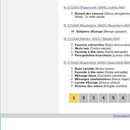
N_071/253 [Trabenreith_0004] / Irnfritz (HO)
1
Busard des roseaux
(Circus aeruginosu
Détail : 1x mâle adulte
N_171/023 [Bisamberg_0003] / Bisamberg (KO
≥6
Guêpiers d'Europe
(Merops apiaster)
N_171/130 [Stetten_0021] / Stetten (KO)
2
Faucons crécerelles
(Falco tinnunculus
1
Merle noir
(Turdus merula)
1
Fauvette à tête noire
(Sylvia atricapilla)
3
Pies-grièches écorcheurs
(Lanius collur
N_171/161 [Enzersfeld_0004] / Enzersfeld (KO)
1
Buse variable
(Buteo buteo)
1
Fauvette à tête noire
(Sylvia atricapilla)
1
Mésange bleue
(Cyanistes caeruleus)
2
Mésanges charbonnières
(Parus major)
2
Loriots d'Europe
(Oriolus oriolus)
2
Pinsons des arbres
(Fringilla coelebs)
1
2
3
4
5
6
Biolovision S