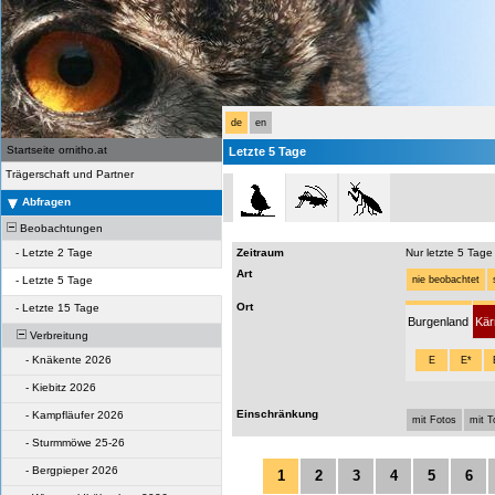
de
en
Startseite ornitho.at
Letzte 5 Tage
Trägerschaft und Partner
Abfragen
Beobachtungen
-
Letzte 2 Tage
Zeitraum
Nur letzte 5 Tage
Art
-
Letzte 5 Tage
nie beobachtet
Ort
-
Letzte 15 Tage
Burgenland
Kär
Verbreitung
-
Knäkente 2026
E
E*
-
Kiebitz 2026
Einschränkung
-
Kampfläufer 2026
mit Fotos
mit 
-
Sturmmöwe 25-26
-
Bergpieper 2026
1
2
3
4
5
6