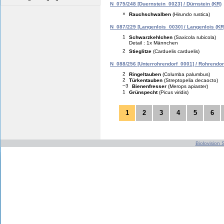
N_075/248 [Duernstein_0023] / Dürnstein (KR)
×
Rauchschwalben
(Hirundo rustica)
N_087/229 [Langenlois_0030] / Langenlois (KR
1
Schwarzkehlchen
(Saxicola rubicola)
Detail : 1x Männchen
2
Stieglitze
(Carduelis carduelis)
N_088/256 [Unterrohrendorf_0001] / Rohrendor
2
Ringeltauben
(Columba palumbus)
2
Türkentauben
(Streptopelia decaocto)
~3
Bienenfresser
(Merops apiaster)
1
Grünspecht
(Picus viridis)
1
2
3
4
5
6
Biolovision S