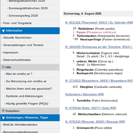
-
Wintergoldhähnchen 2026
-
Sommergoldhähnchen 2026
Donnerstag, 6. August 2026
-
Schneesperling 2026
N_001/116 [Thurnstorf_0001] / St. Valentin (AM)
-
Foto- und Tongalerie
15
Rebhühner
(Perdix perdix)
Information
1
Fasan
(Phasianus colchicus)
2
Türkentauben
(Streptopelia decaocto)
-
Aktuelle Nachrichten
~30
Haussperlinge
(Passer domesticus)
-
Veranstaltungen und Termine
N_160/209 [Schoenau an der Triesting_0011] / 
-
Impressum
5
Höckerschwäne
(Cygnus olor)
Detail : 2x adult / 3x 1. KJ / diesjährige
-
Datenschutzhinweis
1
unbest. Weihe
(Circus sp.)
Detail : 1x Männchen
Hilfe
1
Ringeltaube
(Columba palumbus)
1
Buntspecht
(Dendrocopos major)
-
Was ist ornitho.at ?
N_171/023 [Bisamberg_0003] / Bisamberg (KO
-
Zur Benutzung von ornitho.at
≥12
Stieglitze
(Carduelis carduelis)
-
Welche Arten sind wie geschützt?
Kellerberg / Dürnstein (KR)
-
Symbole und Abkürzungen
1
Turmfalke
(Falco tinnunculus)
-
Häufig gestellte Fragen (FAQs)
N_075/044 [Spitz_0027] / Spitz (KR)
Statistiken
≥2
Mehlschwalben
(Delichon urbicum)
Anleitungen, Hinweise, Tipps
N_075/232 [Rossatz_0026] / Rossatz (KR)
-
BirdLife Verhaltenskodex
1
Grünspecht
(Picus viridis)
-
Benutzungsbedingungen