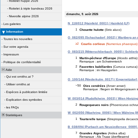
-
Roitelet huppé 2026
-
Roitelet à triple bandeau 2026
dimanche, 9. août 2026
-
Niverolle alpine 2026
N_118/012 [Hainfeld_0001] / Hainfeld (LF)
-
Les galeries
1
Chouette hulotte
(Strix aluco)
Information
O_082/095 [Schachadorf_0002] / Wartberg an d
-
Toutes les nouvelles
≥2
Courlis corlieux
(Numenius phaeopus)
-
Sur votre agenda
O_083/215 [Mitterschlierbach_0005] / Schlierb
-
Impressum
1
Martin-pêcheur d'Europe
(Alcedo atthis)
Remarque :
am Schwimmteich
-
Politique de confidentialité
2
Fauvettes babillardes
(Curruca curruca)
Aide
Remarque :
im Hausgarten
-
Qui est ornitho.at ?
O_100/144 [Niederkulm_0017] / Engerwitzdorf 
-
Utiliser ornitho.at
~50
Oies cendrées
(Anser anser)
Remarque :
fliegen im Morgengrauen i
-
Espèces à publication limitée
W_003/014 [Rudolfsheim_0003] / Wien Hietzing
-
Explication des symboles
2
Rougequeues noirs
(Phoenicurus ochru
-
les FAQs
W_002/050 [Waehring_0006] / Wien Währing (
Statistiques
1
Tourterelle turque
(Streptopelia decaoct
B_038/094 [Purbach am Neusiedlersee_0089] 
7
Grandes Aigrettes
(Ardea alba)
Remarque :
Als Trupp überfliegend