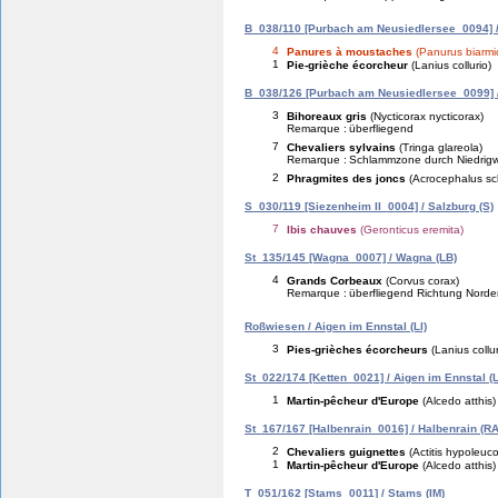
B_038/110 [Purbach am Neusiedlersee_0094] /
4
Panures à moustaches
(Panurus biarmi
1
Pie-grièche écorcheur
(Lanius collurio)
B_038/126 [Purbach am Neusiedlersee_0099] 
3
Bihoreaux gris
(Nycticorax nycticorax)
Remarque :
überfliegend
7
Chevaliers sylvains
(Tringa glareola)
Remarque :
Schlammzone durch Niedrigw
2
Phragmites des joncs
(Acrocephalus s
S_030/119 [Siezenheim II_0004] / Salzburg (S)
7
Ibis chauves
(Geronticus eremita)
St_135/145 [Wagna_0007] / Wagna (LB)
4
Grands Corbeaux
(Corvus corax)
Remarque :
überfliegend Richtung Nord
Roßwiesen / Aigen im Ennstal (LI)
3
Pies-grièches écorcheurs
(Lanius collur
St_022/174 [Ketten_0021] / Aigen im Ennstal (L
1
Martin-pêcheur d'Europe
(Alcedo atthis)
St_167/167 [Halbenrain_0016] / Halbenrain (RA
2
Chevaliers guignettes
(Actitis hypoleuc
1
Martin-pêcheur d'Europe
(Alcedo atthis)
T_051/162 [Stams_0011] / Stams (IM)