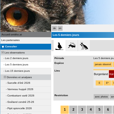
de
en
Accueil ornitho.at
Les 5 derniers jours
Les partenaires
Consulter
Les observations
-
Les 2 derniers jours
Période
Les 5 derniers jo
Espèce
-
Les 5 derniers jours
jamais observé
Lieu
-
Les 15 derniers jours
Burgenland
Kär
Données et analyses
-
Sarcelle d'été 2026
E
E*
-
Vanneau huppé 2026
Restriction
-
Combattant varié 2026
avec photos
av
-
Goéland cendré 25-26
-
Pipit spioncelle 2026
1
2
3
4
5
6