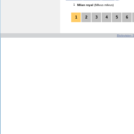
1
Milan royal
(Milvus milvus)
1
2
3
4
5
6
Biolovision S