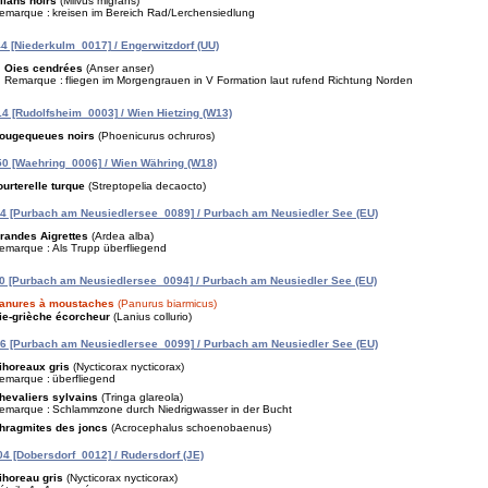
ilans noirs
(Milvus migrans)
emarque :
kreisen im Bereich Rad/Lerchensiedlung
 [Niederkulm_0017] / Engerwitzdorf (UU)
Oies cendrées
(Anser anser)
Remarque :
fliegen im Morgengrauen in V Formation laut rufend Richtung Norden
4 [Rudolfsheim_0003] / Wien Hietzing (W13)
ougequeues noirs
(Phoenicurus ochruros)
0 [Waehring_0006] / Wien Währing (W18)
ourterelle turque
(Streptopelia decaocto)
4 [Purbach am Neusiedlersee_0089] / Purbach am Neusiedler See (EU)
randes Aigrettes
(Ardea alba)
emarque :
Als Trupp überfliegend
0 [Purbach am Neusiedlersee_0094] / Purbach am Neusiedler See (EU)
anures à moustaches
(Panurus biarmicus)
ie-grièche écorcheur
(Lanius collurio)
6 [Purbach am Neusiedlersee_0099] / Purbach am Neusiedler See (EU)
ihoreaux gris
(Nycticorax nycticorax)
emarque :
überfliegend
hevaliers sylvains
(Tringa glareola)
emarque :
Schlammzone durch Niedrigwasser in der Bucht
hragmites des joncs
(Acrocephalus schoenobaenus)
4 [Dobersdorf_0012] / Rudersdorf (JE)
ihoreau gris
(Nycticorax nycticorax)