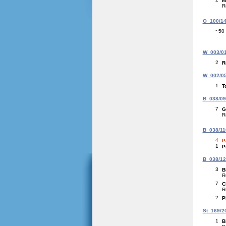
M
R
O_100/144
~50
W_003/01
2
R
W_002/05
1
T
B_038/09
7
G
R
B_038/11
4
P
1
P
B_038/12
3
B
R
7
C
R
2
P
St_169/20
1
B