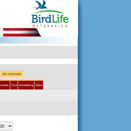
e
très communes
ermark
Tirol
Vorarlberg
Wien