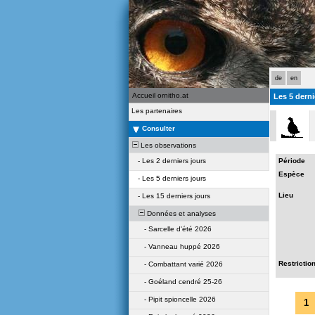
de
en
Accueil ornitho.at
Les 5 derni
Les partenaires
Consulter
Les observations
-
Les 2 derniers jours
Période
Espèce
-
Les 5 derniers jours
Lieu
-
Les 15 derniers jours
Données et analyses
-
Sarcelle d'été 2026
-
Vanneau huppé 2026
Restrictio
-
Combattant varié 2026
-
Goéland cendré 25-26
-
Pipit spioncelle 2026
1