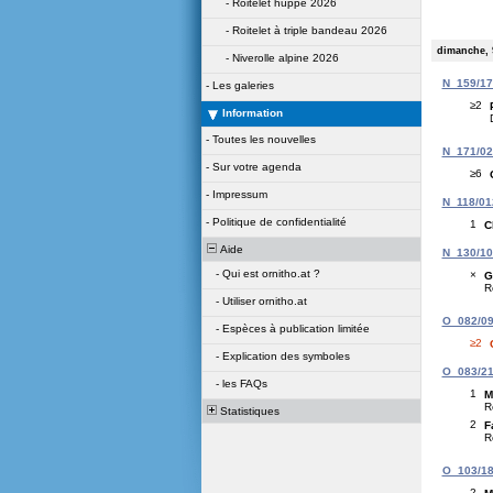
-
Roitelet huppé 2026
-
Roitelet à triple bandeau 2026
dimanche, 
-
Niverolle alpine 2026
N_159/177
-
Les galeries
≥2
Information
-
Toutes les nouvelles
N_171/02
-
Sur votre agenda
≥6
-
Impressum
N_118/012
-
Politique de confidentialité
1
C
Aide
N_130/105
-
Qui est ornitho.at ?
×
G
R
-
Utiliser ornitho.at
O_082/09
-
Espèces à publication limitée
≥2
-
Explication des symboles
O_083/215
-
les FAQs
1
M
R
Statistiques
2
F
R
O_103/189
2