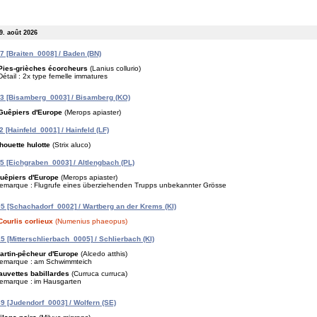
9. août 2026
 [Braiten_0008] / Baden (BN)
Pies-grièches écorcheurs
(Lanius collurio)
Détail : 2x type femelle immatures
3 [Bisamberg_0003] / Bisamberg (KO)
Guêpiers d'Europe
(Merops apiaster)
 [Hainfeld_0001] / Hainfeld (LF)
houette hulotte
(Strix aluco)
 [Eichgraben_0003] / Altlengbach (PL)
uêpiers d'Europe
(Merops apiaster)
emarque :
Flugrufe eines überziehenden Trupps unbekannter Grösse
5 [Schachadorf_0002] / Wartberg an der Krems (KI)
Courlis corlieux
(Numenius phaeopus)
 [Mitterschlierbach_0005] / Schlierbach (KI)
artin-pêcheur d'Europe
(Alcedo atthis)
emarque :
am Schwimmteich
auvettes babillardes
(Curruca curruca)
emarque :
im Hausgarten
 [Judendorf_0003] / Wolfern (SE)