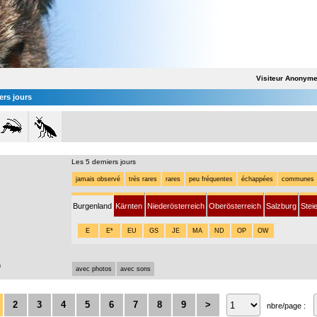
Visiteur Anonym
ers jours
Les 5 derniers jours
jamais observé
très rares
rares
peu fréquentes
échappées
communes
Burgenland
Kärnten
Niederösterreich
Oberösterreich
Salzburg
Stei
E
E*
EU
GS
JE
MA
ND
OP
OW
n
avec photos
avec sons
2
3
4
5
6
7
8
9
>
nbre/page :