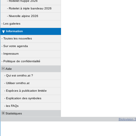
-
Roitelet huppé 2026
-
Roitelet à triple bandeau 2026
-
Niverolle alpine 2026
-
Les galeries
Information
-
Toutes les nouvelles
-
Sur votre agenda
-
Impressum
-
Politique de confidentialité
Aide
-
Qui est ornitho.at ?
-
Utiliser ornitho.at
-
Espèces à publication limitée
-
Explication des symboles
-
les FAQs
Statistiques
Biolovision S