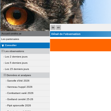
de
en
Accueil ornitho.at
Détail de l'observation
Les partenaires
Consulter
Les observations
-
Les 2 derniers jours
-
Les 5 derniers jours
-
Les 15 derniers jours
Données et analyses
-
Sarcelle d'été 2026
-
Vanneau huppé 2026
-
Combattant varié 2026
-
Goéland cendré 25-26
-
Pipit spioncelle 2026