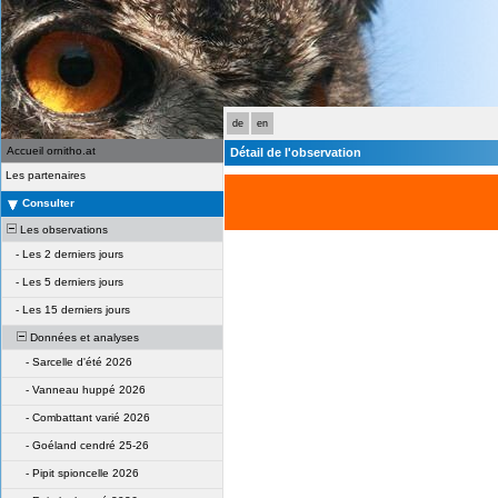
de
en
Accueil ornitho.at
Détail de l'observation
Les partenaires
Consulter
Les observations
-
Les 2 derniers jours
-
Les 5 derniers jours
-
Les 15 derniers jours
Données et analyses
-
Sarcelle d'été 2026
-
Vanneau huppé 2026
-
Combattant varié 2026
-
Goéland cendré 25-26
-
Pipit spioncelle 2026