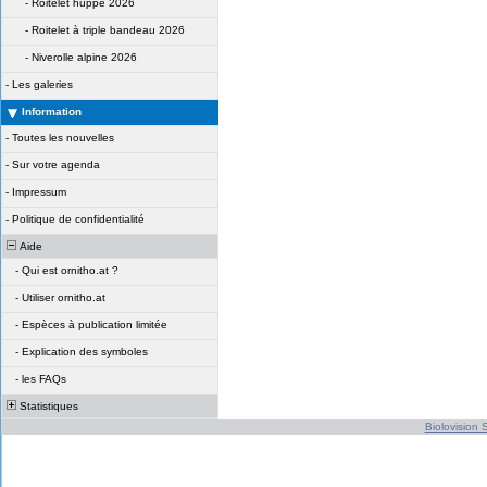
-
Roitelet huppé 2026
-
Roitelet à triple bandeau 2026
-
Niverolle alpine 2026
-
Les galeries
Information
-
Toutes les nouvelles
-
Sur votre agenda
-
Impressum
-
Politique de confidentialité
Aide
-
Qui est ornitho.at ?
-
Utiliser ornitho.at
-
Espèces à publication limitée
-
Explication des symboles
-
les FAQs
Statistiques
Biolovision S