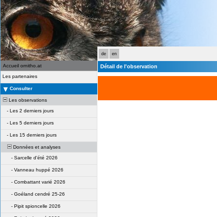
de
en
Accueil ornitho.at
Détail de l'observation
Les partenaires
Consulter
Les observations
-
Les 2 derniers jours
-
Les 5 derniers jours
-
Les 15 derniers jours
Données et analyses
-
Sarcelle d'été 2026
-
Vanneau huppé 2026
-
Combattant varié 2026
-
Goéland cendré 25-26
-
Pipit spioncelle 2026