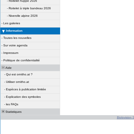
-
Roitelet huppé 2026
-
Roitelet à triple bandeau 2026
-
Niverolle alpine 2026
-
Les galeries
Information
-
Toutes les nouvelles
-
Sur votre agenda
-
Impressum
-
Politique de confidentialité
Aide
-
Qui est ornitho.at ?
-
Utiliser ornitho.at
-
Espèces à publication limitée
-
Explication des symboles
-
les FAQs
Statistiques
Biolovision S