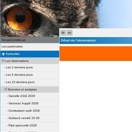
de
en
Accueil ornitho.at
Détail de l'observation
Les partenaires
Consulter
Les observations
-
Les 2 derniers jours
-
Les 5 derniers jours
-
Les 15 derniers jours
Données et analyses
-
Sarcelle d'été 2026
-
Vanneau huppé 2026
-
Combattant varié 2026
-
Goéland cendré 25-26
-
Pipit spioncelle 2026