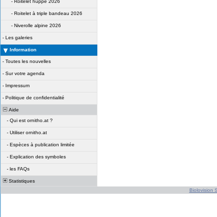
-
Roitelet huppé 2026
-
Roitelet à triple bandeau 2026
-
Niverolle alpine 2026
-
Les galeries
Information
-
Toutes les nouvelles
-
Sur votre agenda
-
Impressum
-
Politique de confidentialité
Aide
-
Qui est ornitho.at ?
-
Utiliser ornitho.at
-
Espèces à publication limitée
-
Explication des symboles
-
les FAQs
Statistiques
Biolovision S