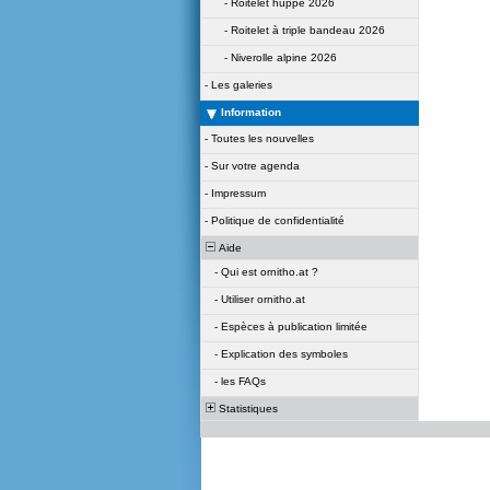
-
Roitelet huppé 2026
-
Roitelet à triple bandeau 2026
-
Niverolle alpine 2026
-
Les galeries
Information
-
Toutes les nouvelles
-
Sur votre agenda
-
Impressum
-
Politique de confidentialité
Aide
-
Qui est ornitho.at ?
-
Utiliser ornitho.at
-
Espèces à publication limitée
-
Explication des symboles
-
les FAQs
Statistiques