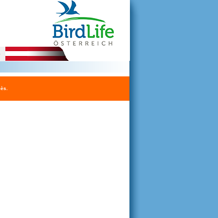
e
cès.