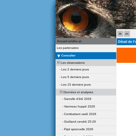
de
en
Accueil ornitho.at
Détail de l
Les partenaires
Consulter
Les observations
-
Les 2 derniers jours
-
Les 5 derniers jours
-
Les 15 derniers jours
Données et analyses
-
Sarcelle d'été 2026
-
Vanneau huppé 2026
-
Combattant varié 2026
-
Goéland cendré 25-26
-
Pipit spioncelle 2026