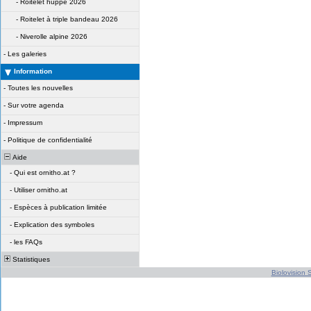
-
Roitelet huppé 2026
-
Roitelet à triple bandeau 2026
-
Niverolle alpine 2026
-
Les galeries
Information
-
Toutes les nouvelles
-
Sur votre agenda
-
Impressum
-
Politique de confidentialité
Aide
-
Qui est ornitho.at ?
-
Utiliser ornitho.at
-
Espèces à publication limitée
-
Explication des symboles
-
les FAQs
Statistiques
Biolovision S