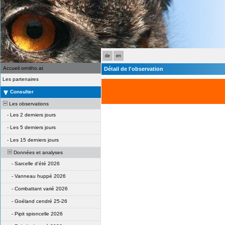
de
en
Accueil ornitho.at
Détail de l'observation
Les partenaires
Consulter
Les observations
-
Les 2 derniers jours
-
Les 5 derniers jours
-
Les 15 derniers jours
Données et analyses
-
Sarcelle d'été 2026
-
Vanneau huppé 2026
-
Combattant varié 2026
-
Goéland cendré 25-26
-
Pipit spioncelle 2026