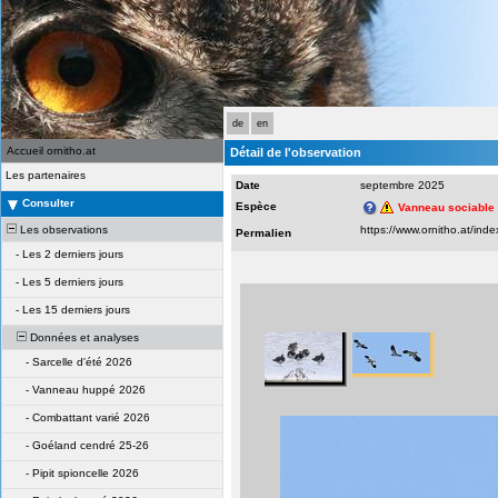
de
en
Accueil ornitho.at
Détail de l'observation
Les partenaires
Date
septembre 2025
Consulter
Espèce
Vanneau sociable
Les observations
Permalien
-
Les 2 derniers jours
-
Les 5 derniers jours
-
Les 15 derniers jours
Données et analyses
-
Sarcelle d'été 2026
-
Vanneau huppé 2026
-
Combattant varié 2026
-
Goéland cendré 25-26
-
Pipit spioncelle 2026