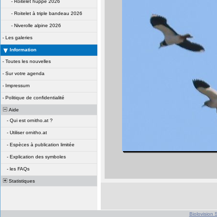
-
Roitelet huppé 2026
-
Roitelet à triple bandeau 2026
-
Niverolle alpine 2026
-
Les galeries
Information
-
Toutes les nouvelles
-
Sur votre agenda
-
Impressum
-
Politique de confidentialité
Aide
-
Qui est ornitho.at ?
-
Utiliser ornitho.at
-
Espèces à publication limitée
-
Explication des symboles
-
les FAQs
Statistiques
Biolovision S