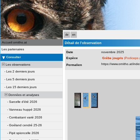
de
en
Accueil ornitho.at
Détail de l'observation
Les partenaires
Date
novembre 2025
Consulter
Espèce
Grèbe jougris
(Podiceps 
Les observations
Permalien
-
Les 2 derniers jours
-
Les 5 derniers jours
-
Les 15 derniers jours
Données et analyses
-
Sarcelle d'été 2026
-
Vanneau huppé 2026
-
Combattant varié 2026
-
Goéland cendré 25-26
-
Pipit spioncelle 2026