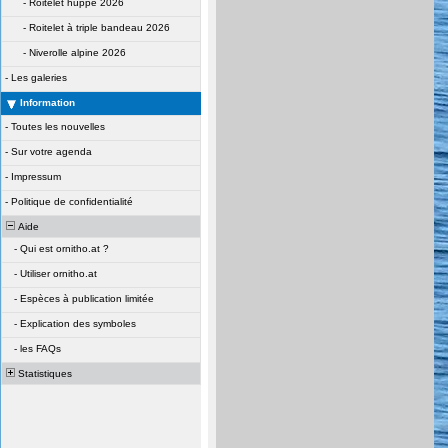
-
Roitelet huppé 2026
-
Roitelet à triple bandeau 2026
-
Niverolle alpine 2026
-
Les galeries
Information
-
Toutes les nouvelles
-
Sur votre agenda
-
Impressum
-
Politique de confidentialité
Aide
-
Qui est ornitho.at ?
-
Utiliser ornitho.at
-
Espèces à publication limitée
-
Explication des symboles
-
les FAQs
Statistiques