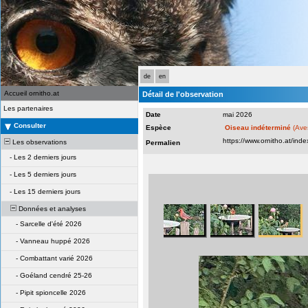
de
en
Accueil ornitho.at
Détail de l'observation
Les partenaires
Date
mai 2026
Consulter
Espèce
Oiseau indéterminé
(Ave
Les observations
Permalien
-
Les 2 derniers jours
-
Les 5 derniers jours
-
Les 15 derniers jours
Données et analyses
-
Sarcelle d'été 2026
-
Vanneau huppé 2026
-
Combattant varié 2026
-
Goéland cendré 25-26
-
Pipit spioncelle 2026