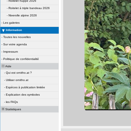
-
Roitelet huppé 2026
-
Roitelet à triple bandeau 2026
-
Niverolle alpine 2026
-
Les galeries
Information
-
Toutes les nouvelles
-
Sur votre agenda
-
Impressum
-
Politique de confidentialité
Aide
-
Qui est ornitho.at ?
-
Utiliser ornitho.at
-
Espèces à publication limitée
-
Explication des symboles
-
les FAQs
Statistiques