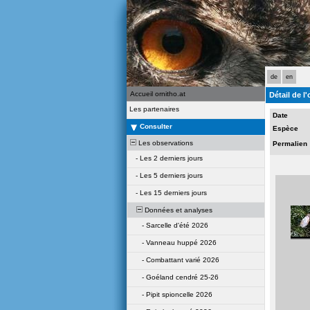
de
en
Accueil ornitho.at
Détail de l
Les partenaires
Date
Consulter
Espèce
Les observations
Permalien
-
Les 2 derniers jours
-
Les 5 derniers jours
-
Les 15 derniers jours
Données et analyses
-
Sarcelle d'été 2026
-
Vanneau huppé 2026
-
Combattant varié 2026
-
Goéland cendré 25-26
-
Pipit spioncelle 2026