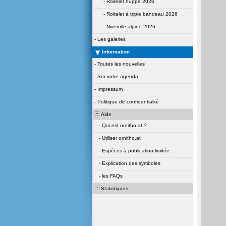
-
Roitelet huppé 2026
-
Roitelet à triple bandeau 2026
-
Niverolle alpine 2026
-
Les galeries
Information
-
Toutes les nouvelles
-
Sur votre agenda
-
Impressum
-
Politique de confidentialité
Aide
-
Qui est ornitho.at ?
-
Utiliser ornitho.at
-
Espèces à publication limitée
-
Explication des symboles
-
les FAQs
Statistiques