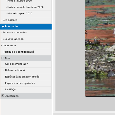
-
Roitelet huppé 2026
-
Roitelet à triple bandeau 2026
-
Niverolle alpine 2026
-
Les galeries
Information
-
Toutes les nouvelles
-
Sur votre agenda
-
Impressum
-
Politique de confidentialité
Aide
-
Qui est ornitho.at ?
-
Utiliser ornitho.at
-
Espèces à publication limitée
-
Explication des symboles
-
les FAQs
Statistiques