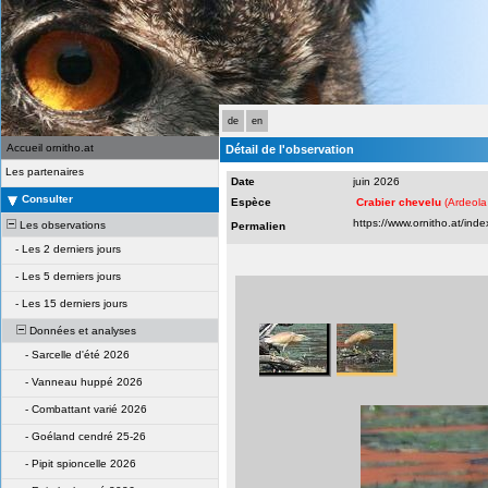
de
en
Accueil ornitho.at
Détail de l'observation
Les partenaires
Date
juin 2026
Consulter
Espèce
Crabier chevelu
(Ardeola 
Les observations
Permalien
-
Les 2 derniers jours
-
Les 5 derniers jours
-
Les 15 derniers jours
Données et analyses
-
Sarcelle d'été 2026
-
Vanneau huppé 2026
-
Combattant varié 2026
-
Goéland cendré 25-26
-
Pipit spioncelle 2026