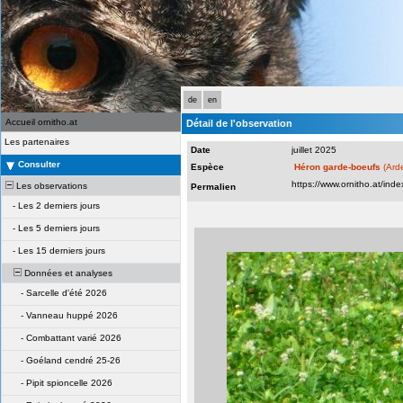
de
en
Accueil ornitho.at
Détail de l'observation
Les partenaires
Date
juillet 2025
Consulter
Espèce
Héron garde-boeufs
(Arde
Les observations
Permalien
-
Les 2 derniers jours
-
Les 5 derniers jours
-
Les 15 derniers jours
Données et analyses
-
Sarcelle d'été 2026
-
Vanneau huppé 2026
-
Combattant varié 2026
-
Goéland cendré 25-26
-
Pipit spioncelle 2026