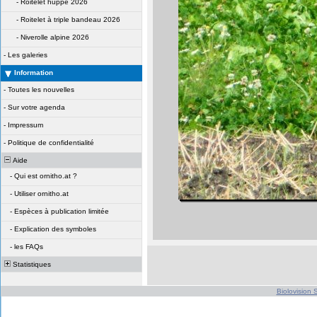
-
Roitelet huppé 2026
-
Roitelet à triple bandeau 2026
-
Niverolle alpine 2026
-
Les galeries
Information
-
Toutes les nouvelles
-
Sur votre agenda
-
Impressum
-
Politique de confidentialité
Aide
-
Qui est ornitho.at ?
-
Utiliser ornitho.at
-
Espèces à publication limitée
-
Explication des symboles
-
les FAQs
Statistiques
Biolovision S