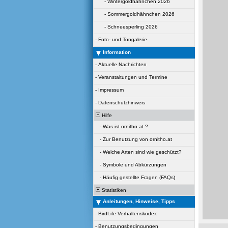
-
Wintergoldhähnchen 2026
-
Sommergoldhähnchen 2026
-
Schneesperling 2026
-
Foto- und Tongalerie
Information
-
Aktuelle Nachrichten
-
Veranstaltungen und Termine
-
Impressum
-
Datenschutzhinweis
Hilfe
-
Was ist ornitho.at ?
-
Zur Benutzung von ornitho.at
-
Welche Arten sind wie geschützt?
-
Symbole und Abkürzungen
-
Häufig gestellte Fragen (FAQs)
Statistiken
Anleitungen, Hinweise, Tipps
-
BirdLife Verhaltenskodex
-
Benutzungsbedingungen