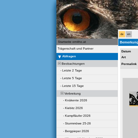
de
en
Startseite ornitho.at
Bemerkung
Trägerschaft und Partner
Datum
Abfragen
Art
Beobachtungen
Permalink
-
Letzte 2 Tage
-
Letzte 5 Tage
-
Letzte 15 Tage
Verbreitung
-
Knäkente 2026
-
Kiebitz 2026
-
Kampfläufer 2026
-
Sturmmöwe 25-26
-
Bergpieper 2026