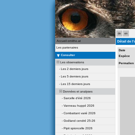
de
en
Accueil ornitho.at
Détail de l
Les partenaires
Date
Consulter
Espèce
Les observations
Permalien
-
Les 2 derniers jours
-
Les 5 derniers jours
-
Les 15 derniers jours
Données et analyses
-
Sarcelle d'été 2026
-
Vanneau huppé 2026
-
Combattant varié 2026
-
Goéland cendré 25-26
-
Pipit spioncelle 2026