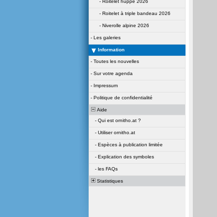
-
Roitelet huppé 2026
-
Roitelet à triple bandeau 2026
-
Niverolle alpine 2026
-
Les galeries
Information
-
Toutes les nouvelles
-
Sur votre agenda
-
Impressum
-
Politique de confidentialité
Aide
-
Qui est ornitho.at ?
-
Utiliser ornitho.at
-
Espèces à publication limitée
-
Explication des symboles
-
les FAQs
Statistiques