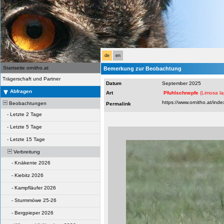
de
en
Startseite ornitho.at
Bemerkung zur Beobachtung
Trägerschaft und Partner
Datum
September 2025
Abfragen
Art
Pfuhlschnepfe
(Limosa l
Beobachtungen
Permalink
-
Letzte 2 Tage
-
Letzte 5 Tage
-
Letzte 15 Tage
Verbreitung
-
Knäkente 2026
-
Kiebitz 2026
-
Kampfläufer 2026
-
Sturmmöwe 25-26
-
Bergpieper 2026