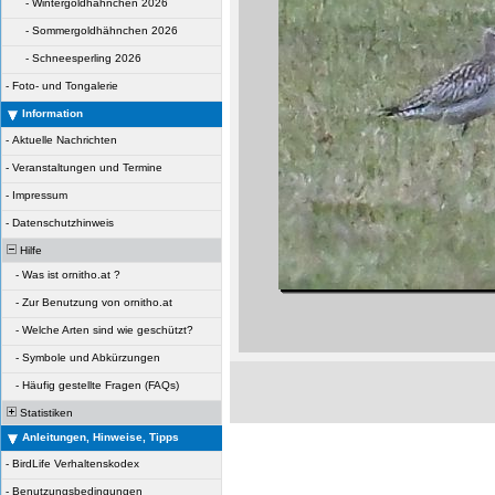
-
Wintergoldhähnchen 2026
-
Sommergoldhähnchen 2026
-
Schneesperling 2026
-
Foto- und Tongalerie
Information
-
Aktuelle Nachrichten
-
Veranstaltungen und Termine
-
Impressum
-
Datenschutzhinweis
Hilfe
-
Was ist ornitho.at ?
-
Zur Benutzung von ornitho.at
-
Welche Arten sind wie geschützt?
-
Symbole und Abkürzungen
-
Häufig gestellte Fragen (FAQs)
Statistiken
Anleitungen, Hinweise, Tipps
-
BirdLife Verhaltenskodex
-
Benutzungsbedingungen