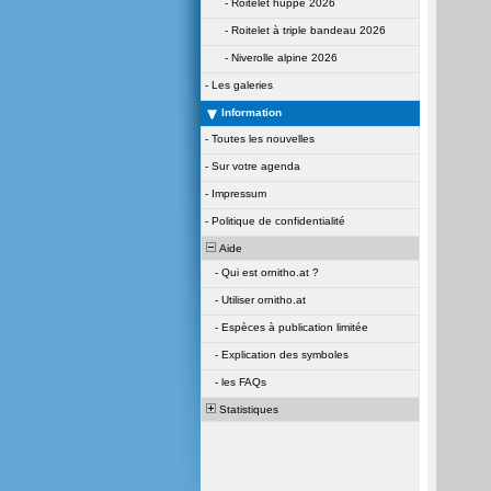
-
Roitelet huppé 2026
-
Roitelet à triple bandeau 2026
-
Niverolle alpine 2026
-
Les galeries
Information
-
Toutes les nouvelles
-
Sur votre agenda
-
Impressum
-
Politique de confidentialité
Aide
-
Qui est ornitho.at ?
-
Utiliser ornitho.at
-
Espèces à publication limitée
-
Explication des symboles
-
les FAQs
Statistiques