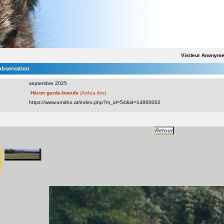
Visiteur Anonym
'observation
septembre 2025
Héron garde-boeufs
(Ardea ibis)