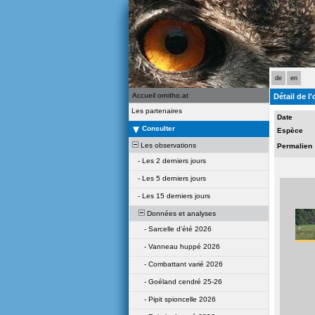
de
en
Accueil ornitho.at
Détail de l
Les partenaires
Date
Consulter
Espèce
Les observations
Permalien
-
Les 2 derniers jours
-
Les 5 derniers jours
-
Les 15 derniers jours
Données et analyses
-
Sarcelle d'été 2026
-
Vanneau huppé 2026
-
Combattant varié 2026
-
Goéland cendré 25-26
-
Pipit spioncelle 2026