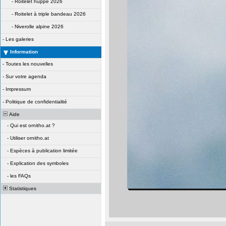
-
Roitelet huppé 2026
-
Roitelet à triple bandeau 2026
-
Niverolle alpine 2026
-
Les galeries
Information
-
Toutes les nouvelles
-
Sur votre agenda
-
Impressum
-
Politique de confidentialité
Aide
-
Qui est ornitho.at ?
-
Utiliser ornitho.at
-
Espèces à publication limitée
-
Explication des symboles
-
les FAQs
Statistiques