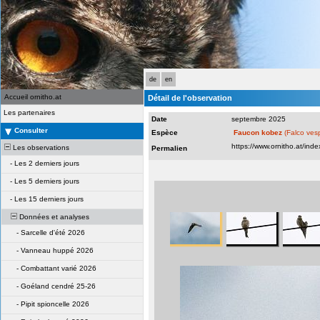
de
en
Accueil ornitho.at
Détail de l'observation
Les partenaires
Date
septembre 2025
Consulter
Espèce
Faucon kobez
(Falco ves
Les observations
Permalien
-
Les 2 derniers jours
-
Les 5 derniers jours
-
Les 15 derniers jours
Données et analyses
-
Sarcelle d'été 2026
-
Vanneau huppé 2026
-
Combattant varié 2026
-
Goéland cendré 25-26
-
Pipit spioncelle 2026