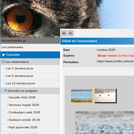
de
en
Accueil ornitho.at
Détail de l'observation
Les partenaires
Date
octobre 2025
Consulter
Espèce
Barge rousse
(Limosa la
Les observations
Permalien
-
Les 2 derniers jours
-
Les 5 derniers jours
-
Les 15 derniers jours
Données et analyses
-
Sarcelle d'été 2026
-
Vanneau huppé 2026
-
Combattant varié 2026
-
Goéland cendré 25-26
-
Pipit spioncelle 2026