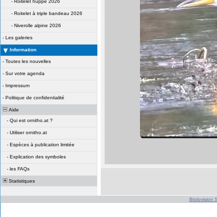
-
Roitelet huppé 2026
-
Roitelet à triple bandeau 2026
-
Niverolle alpine 2026
-
Les galeries
Information
-
Toutes les nouvelles
-
Sur votre agenda
-
Impressum
-
Politique de confidentialité
Aide
-
Qui est ornitho.at ?
-
Utiliser ornitho.at
-
Espèces à publication limitée
-
Explication des symboles
-
les FAQs
Statistiques
Biolovision S