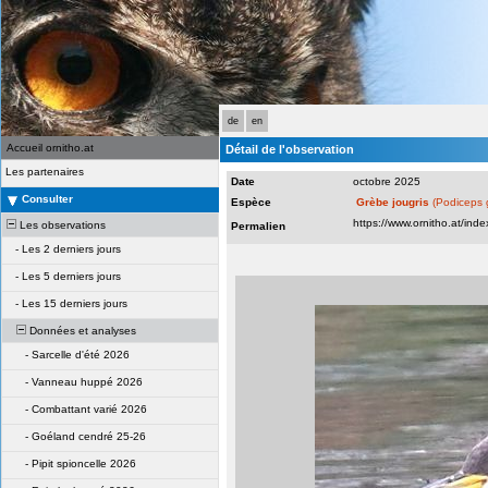
de
en
Accueil ornitho.at
Détail de l'observation
Les partenaires
Date
octobre 2025
Consulter
Espèce
Grèbe jougris
(Podiceps 
Les observations
Permalien
-
Les 2 derniers jours
-
Les 5 derniers jours
-
Les 15 derniers jours
Données et analyses
-
Sarcelle d'été 2026
-
Vanneau huppé 2026
-
Combattant varié 2026
-
Goéland cendré 25-26
-
Pipit spioncelle 2026