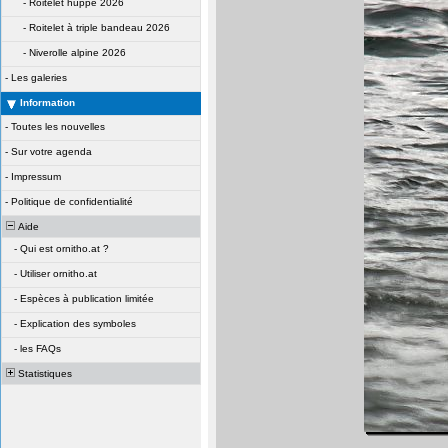
-
Roitelet huppé 2026
-
Roitelet à triple bandeau 2026
-
Niverolle alpine 2026
-
Les galeries
Information
-
Toutes les nouvelles
-
Sur votre agenda
-
Impressum
-
Politique de confidentialité
Aide
-
Qui est ornitho.at ?
-
Utiliser ornitho.at
-
Espèces à publication limitée
-
Explication des symboles
-
les FAQs
Statistiques