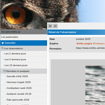
de
en
Accueil ornitho.at
Détail de l'observation
Les partenaires
Date
octobre 2025
Consulter
Espèce
Grèbe jougris
(Podiceps 
Les observations
Permalien
-
Les 2 derniers jours
-
Les 5 derniers jours
-
Les 15 derniers jours
Données et analyses
-
Sarcelle d'été 2026
-
Vanneau huppé 2026
-
Combattant varié 2026
-
Goéland cendré 25-26
-
Pipit spioncelle 2026