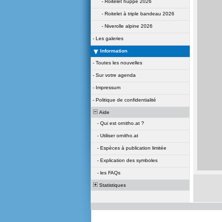
-
Roitelet huppé 2026
-
Roitelet à triple bandeau 2026
-
Niverolle alpine 2026
-
Les galeries
Information
-
Toutes les nouvelles
-
Sur votre agenda
-
Impressum
-
Politique de confidentialité
Aide
-
Qui est ornitho.at ?
-
Utiliser ornitho.at
-
Espèces à publication limitée
-
Explication des symboles
-
les FAQs
Statistiques