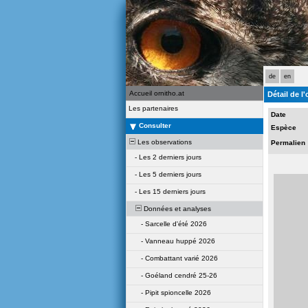
de
en
Accueil ornitho.at
Détail de l
Les partenaires
Date
Consulter
Espèce
Les observations
Permalien
-
Les 2 derniers jours
-
Les 5 derniers jours
-
Les 15 derniers jours
Données et analyses
-
Sarcelle d'été 2026
-
Vanneau huppé 2026
-
Combattant varié 2026
-
Goéland cendré 25-26
-
Pipit spioncelle 2026