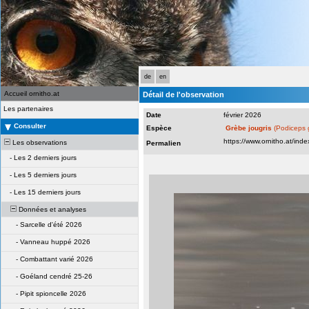
de
en
Accueil ornitho.at
Détail de l'observation
Les partenaires
Date
février 2026
Consulter
Espèce
Grèbe jougris
(Podiceps 
Les observations
Permalien
-
Les 2 derniers jours
-
Les 5 derniers jours
-
Les 15 derniers jours
Données et analyses
-
Sarcelle d'été 2026
-
Vanneau huppé 2026
-
Combattant varié 2026
-
Goéland cendré 25-26
-
Pipit spioncelle 2026