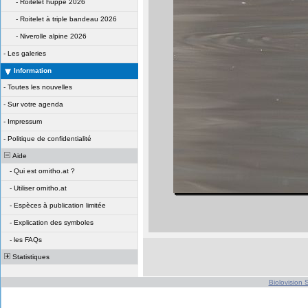
-
Roitelet huppé 2026
-
Roitelet à triple bandeau 2026
-
Niverolle alpine 2026
-
Les galeries
Information
-
Toutes les nouvelles
-
Sur votre agenda
-
Impressum
-
Politique de confidentialité
Aide
-
Qui est ornitho.at ?
-
Utiliser ornitho.at
-
Espèces à publication limitée
-
Explication des symboles
-
les FAQs
Statistiques
Biolovision S