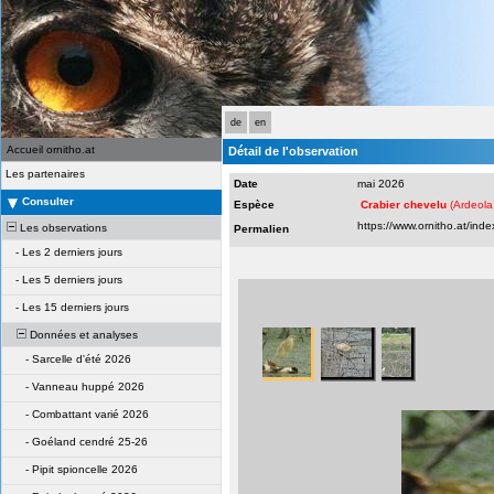
de
en
Accueil ornitho.at
Détail de l'observation
Les partenaires
Date
mai 2026
Consulter
Espèce
Crabier chevelu
(Ardeola 
Les observations
Permalien
-
Les 2 derniers jours
-
Les 5 derniers jours
-
Les 15 derniers jours
Données et analyses
-
Sarcelle d'été 2026
-
Vanneau huppé 2026
-
Combattant varié 2026
-
Goéland cendré 25-26
-
Pipit spioncelle 2026