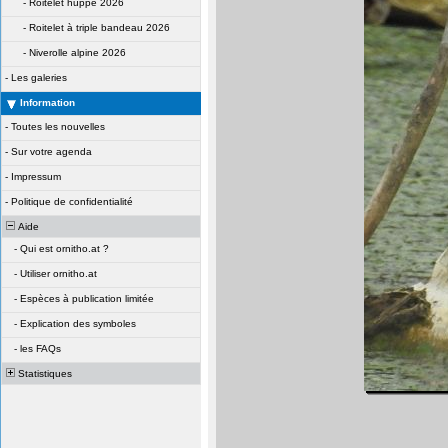
-
Roitelet huppé 2026
-
Roitelet à triple bandeau 2026
-
Niverolle alpine 2026
-
Les galeries
Information
-
Toutes les nouvelles
-
Sur votre agenda
-
Impressum
-
Politique de confidentialité
Aide
-
Qui est ornitho.at ?
-
Utiliser ornitho.at
-
Espèces à publication limitée
-
Explication des symboles
-
les FAQs
Statistiques