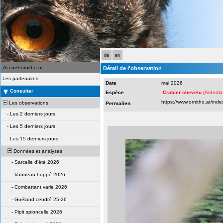
de
en
Accueil ornitho.at
Détail de l'observation
Les partenaires
Date
mai 2026
Consulter
Espèce
Crabier chevelu
(Ardeola 
Les observations
Permalien
-
Les 2 derniers jours
-
Les 5 derniers jours
-
Les 15 derniers jours
Données et analyses
-
Sarcelle d'été 2026
-
Vanneau huppé 2026
-
Combattant varié 2026
-
Goéland cendré 25-26
-
Pipit spioncelle 2026