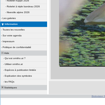
-
Roitelet huppé 2026
-
Roitelet à triple bandeau 2026
-
Niverolle alpine 2026
-
Les galeries
Information
-
Toutes les nouvelles
-
Sur votre agenda
-
Impressum
-
Politique de confidentialité
Aide
-
Qui est ornitho.at ?
-
Utiliser ornitho.at
-
Espèces à publication limitée
-
Explication des symboles
-
les FAQs
Statistiques
Biolovision S