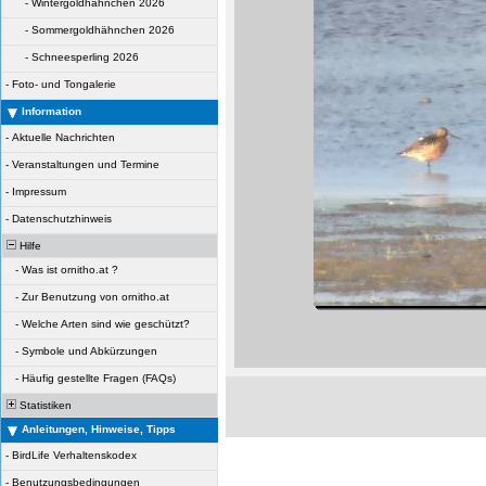
-
Wintergoldhähnchen 2026
-
Sommergoldhähnchen 2026
-
Schneesperling 2026
-
Foto- und Tongalerie
Information
-
Aktuelle Nachrichten
-
Veranstaltungen und Termine
-
Impressum
-
Datenschutzhinweis
Hilfe
-
Was ist ornitho.at ?
-
Zur Benutzung von ornitho.at
-
Welche Arten sind wie geschützt?
-
Symbole und Abkürzungen
-
Häufig gestellte Fragen (FAQs)
Statistiken
Anleitungen, Hinweise, Tipps
-
BirdLife Verhaltenskodex
-
Benutzungsbedingungen