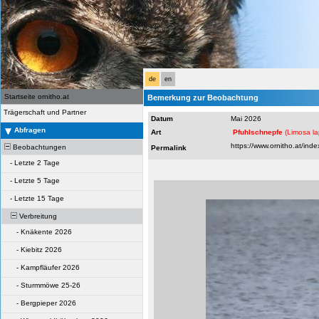
de
en
Startseite ornitho.at
Bemerkung zur Beobachtung
Trägerschaft und Partner
Datum
Mai 2026
Abfragen
Art
Pfuhlschnepfe
(Limosa l
Beobachtungen
Permalink
-
Letzte 2 Tage
-
Letzte 5 Tage
-
Letzte 15 Tage
Verbreitung
-
Knäkente 2026
-
Kiebitz 2026
-
Kampfläufer 2026
-
Sturmmöwe 25-26
-
Bergpieper 2026