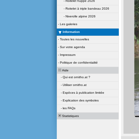
-
Roitelet huppé 2026
-
Roitelet à triple bandeau 2026
-
Niverolle alpine 2026
-
Les galeries
Information
-
Toutes les nouvelles
-
Sur votre agenda
-
Impressum
-
Politique de confidentialité
Aide
-
Qui est ornitho.at ?
-
Utiliser ornitho.at
-
Espèces à publication limitée
-
Explication des symboles
-
les FAQs
Statistiques