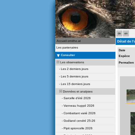
de
en
Accueil ornitho.at
Détail de l
Les partenaires
Date
Consulter
Espèce
Les observations
Permalien
-
Les 2 derniers jours
-
Les 5 derniers jours
-
Les 15 derniers jours
Données et analyses
-
Sarcelle d'été 2026
-
Vanneau huppé 2026
-
Combattant varié 2026
-
Goéland cendré 25-26
-
Pipit spioncelle 2026