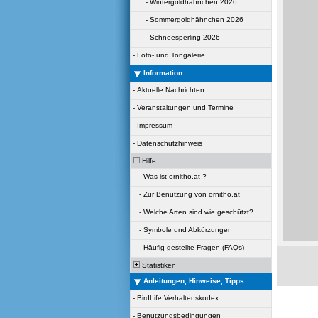
-
Wintergoldhähnchen 2026
-
Sommergoldhähnchen 2026
-
Schneesperling 2026
-
Foto- und Tongalerie
Information
-
Aktuelle Nachrichten
-
Veranstaltungen und Termine
-
Impressum
-
Datenschutzhinweis
Hilfe
-
Was ist ornitho.at ?
-
Zur Benutzung von ornitho.at
-
Welche Arten sind wie geschützt?
-
Symbole und Abkürzungen
-
Häufig gestellte Fragen (FAQs)
Statistiken
Anleitungen, Hinweise, Tipps
-
BirdLife Verhaltenskodex
-
Benutzungsbedingungen