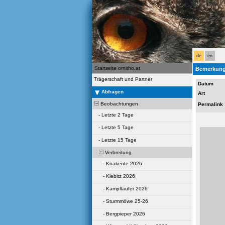
de
en
Startseite ornitho.at
Bemerkung
Trägerschaft und Partner
Datum
Abfragen
Art
Beobachtungen
Permalink
-
Letzte 2 Tage
-
Letzte 5 Tage
-
Letzte 15 Tage
Verbreitung
-
Knäkente 2026
-
Kiebitz 2026
-
Kampfläufer 2026
-
Sturmmöwe 25-26
-
Bergpieper 2026