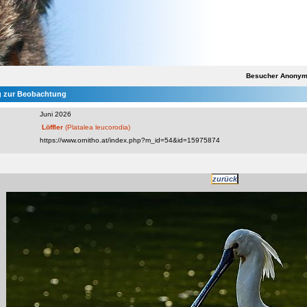
Besucher Anony
 zur Beobachtung
Juni 2026
Löffler
(Platalea leucorodia)