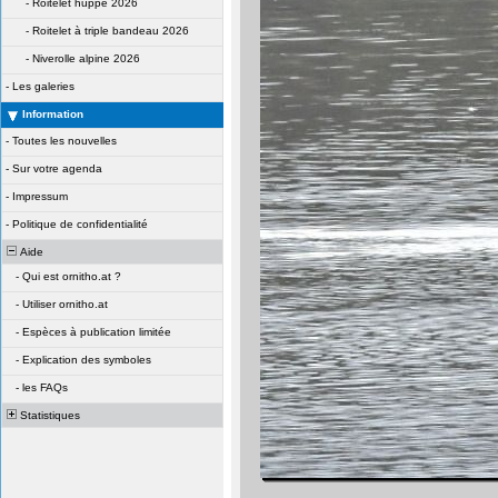
-
Roitelet huppé 2026
-
Roitelet à triple bandeau 2026
-
Niverolle alpine 2026
-
Les galeries
Information
-
Toutes les nouvelles
-
Sur votre agenda
-
Impressum
-
Politique de confidentialité
Aide
-
Qui est ornitho.at ?
-
Utiliser ornitho.at
-
Espèces à publication limitée
-
Explication des symboles
-
les FAQs
Statistiques