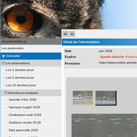
de
en
Accueil ornitho.at
Détail de l'observation
Les partenaires
Date
juin 2026
Consulter
Espèce
Spatule blanche
(Platale
Les observations
Permalien
-
Les 2 derniers jours
-
Les 5 derniers jours
-
Les 15 derniers jours
Données et analyses
-
Sarcelle d'été 2026
-
Vanneau huppé 2026
-
Combattant varié 2026
-
Goéland cendré 25-26
-
Pipit spioncelle 2026