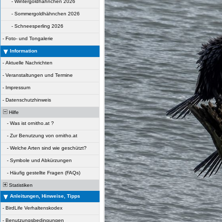
-
Wintergoldhähnchen 2026
-
Sommergoldhähnchen 2026
-
Schneesperling 2026
-
Foto- und Tongalerie
Information
-
Aktuelle Nachrichten
-
Veranstaltungen und Termine
-
Impressum
-
Datenschutzhinweis
Hilfe
-
Was ist ornitho.at ?
-
Zur Benutzung von ornitho.at
-
Welche Arten sind wie geschützt?
-
Symbole und Abkürzungen
-
Häufig gestellte Fragen (FAQs)
Statistiken
Anleitungen, Hinweise, Tipps
-
BirdLife Verhaltenskodex
-
Benutzungsbedingungen