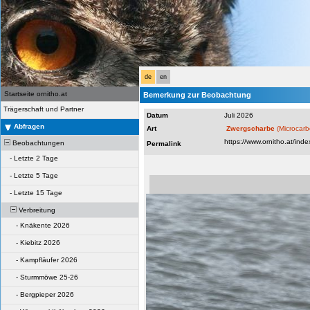
de
en
Startseite ornitho.at
Bemerkung zur Beobachtung
Trägerschaft und Partner
Datum
Juli 2026
Abfragen
Art
Zwergscharbe
(Microcar
Beobachtungen
Permalink
-
Letzte 2 Tage
-
Letzte 5 Tage
-
Letzte 15 Tage
Verbreitung
-
Knäkente 2026
-
Kiebitz 2026
-
Kampfläufer 2026
-
Sturmmöwe 25-26
-
Bergpieper 2026