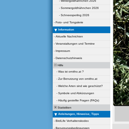
-
Wintergoldhähnchen 2026
-
Sommergoldhähnchen 2026
-
Schneesperling 2026
-
Foto- und Tongalerie
Information
-
Aktuelle Nachrichten
-
Veranstaltungen und Termine
-
Impressum
-
Datenschutzhinweis
Hilfe
-
Was ist ornitho.at ?
-
Zur Benutzung von ornitho.at
-
Welche Arten sind wie geschützt?
-
Symbole und Abkürzungen
-
Häufig gestellte Fragen (FAQs)
Statistiken
Anleitungen, Hinweise, Tipps
-
BirdLife Verhaltenskodex
-
Benutzungsbedingungen