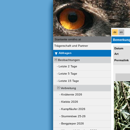
de
en
Startseite ornitho.at
Bemerkung
Trägerschaft und Partner
Datum
Abfragen
Art
Beobachtungen
Permalink
-
Letzte 2 Tage
-
Letzte 5 Tage
-
Letzte 15 Tage
Verbreitung
-
Knäkente 2026
-
Kiebitz 2026
-
Kampfläufer 2026
-
Sturmmöwe 25-26
-
Bergpieper 2026