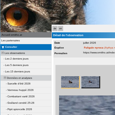
de
en
Accueil ornitho.at
Détail de l'observation
Les partenaires
Date
juillet 2026
Consulter
Espèce
Fuligule nyroca
(Aythya 
Les observations
Permalien
-
Les 2 derniers jours
-
Les 5 derniers jours
-
Les 15 derniers jours
Données et analyses
-
Sarcelle d'été 2026
-
Vanneau huppé 2026
-
Combattant varié 2026
-
Goéland cendré 25-26
-
Pipit spioncelle 2026