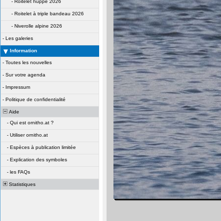
-
Roitelet huppé 2026
-
Roitelet à triple bandeau 2026
-
Niverolle alpine 2026
-
Les galeries
Information
-
Toutes les nouvelles
-
Sur votre agenda
-
Impressum
-
Politique de confidentialité
Aide
-
Qui est ornitho.at ?
-
Utiliser ornitho.at
-
Espèces à publication limitée
-
Explication des symboles
-
les FAQs
Statistiques