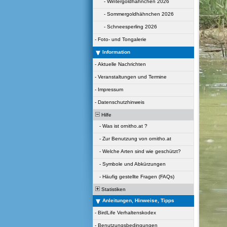
-
Wintergoldhähnchen 2026
-
Sommergoldhähnchen 2026
-
Schneesperling 2026
-
Foto- und Tongalerie
Information
-
Aktuelle Nachrichten
-
Veranstaltungen und Termine
-
Impressum
-
Datenschutzhinweis
Hilfe
-
Was ist ornitho.at ?
-
Zur Benutzung von ornitho.at
-
Welche Arten sind wie geschützt?
-
Symbole und Abkürzungen
-
Häufig gestellte Fragen (FAQs)
Statistiken
Anleitungen, Hinweise, Tipps
-
BirdLife Verhaltenskodex
-
Benutzungsbedingungen