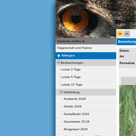
de
en
Startseite ornitho.at
Bemerkung
Trägerschaft und Partner
Datum
Abfragen
Art
Beobachtungen
Permalink
-
Letzte 2 Tage
-
Letzte 5 Tage
-
Letzte 15 Tage
Verbreitung
-
Knäkente 2026
-
Kiebitz 2026
-
Kampfläufer 2026
-
Sturmmöwe 25-26
-
Bergpieper 2026