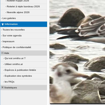
-
Roitelet huppé 2026
-
Roitelet à triple bandeau 2026
-
Niverolle alpine 2026
-
Les galeries
Information
-
Toutes les nouvelles
-
Sur votre agenda
-
Impressum
-
Politique de confidentialité
Aide
-
Qui est ornitho.at ?
-
Utiliser ornitho.at
-
Espèces à publication limitée
-
Explication des symboles
-
les FAQs
Statistiques