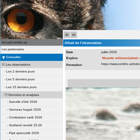
de
en
Accueil ornitho.at
Détail de l'observation
Les partenaires
Date
juillet 2026
Consulter
Espèce
Mouette mélanocéphale
Les observations
Permalien
-
Les 2 derniers jours
-
Les 5 derniers jours
-
Les 15 derniers jours
Données et analyses
-
Sarcelle d'été 2026
-
Vanneau huppé 2026
-
Combattant varié 2026
-
Goéland cendré 25-26
-
Pipit spioncelle 2026