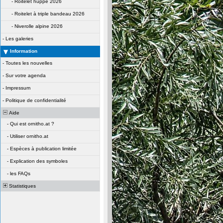
-
Roitelet huppé 2026
-
Roitelet à triple bandeau 2026
-
Niverolle alpine 2026
-
Les galeries
Information
-
Toutes les nouvelles
-
Sur votre agenda
-
Impressum
-
Politique de confidentialité
Aide
-
Qui est ornitho.at ?
-
Utiliser ornitho.at
-
Espèces à publication limitée
-
Explication des symboles
-
les FAQs
Statistiques