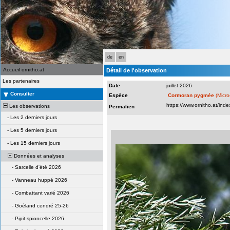
de
en
Accueil ornitho.at
Détail de l'observation
Les partenaires
Date
juillet 2026
Consulter
Espèce
Cormoran pygmée
(Micr
Les observations
Permalien
-
Les 2 derniers jours
-
Les 5 derniers jours
-
Les 15 derniers jours
Données et analyses
-
Sarcelle d'été 2026
-
Vanneau huppé 2026
-
Combattant varié 2026
-
Goéland cendré 25-26
-
Pipit spioncelle 2026