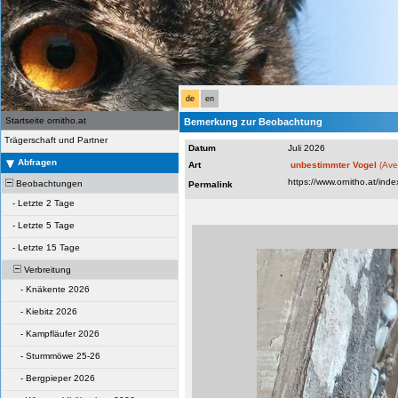
de
en
Startseite ornitho.at
Bemerkung zur Beobachtung
Trägerschaft und Partner
Datum
Juli 2026
Abfragen
Art
unbestimmter Vogel
(Ave
Beobachtungen
Permalink
-
Letzte 2 Tage
-
Letzte 5 Tage
-
Letzte 15 Tage
Verbreitung
-
Knäkente 2026
-
Kiebitz 2026
-
Kampfläufer 2026
-
Sturmmöwe 25-26
-
Bergpieper 2026