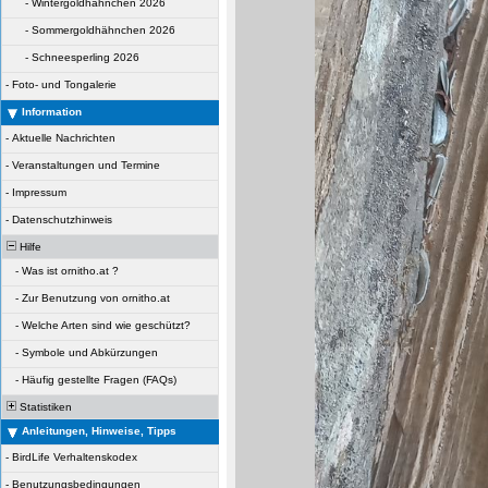
-
Wintergoldhähnchen 2026
-
Sommergoldhähnchen 2026
-
Schneesperling 2026
-
Foto- und Tongalerie
Information
-
Aktuelle Nachrichten
-
Veranstaltungen und Termine
-
Impressum
-
Datenschutzhinweis
Hilfe
-
Was ist ornitho.at ?
-
Zur Benutzung von ornitho.at
-
Welche Arten sind wie geschützt?
-
Symbole und Abkürzungen
-
Häufig gestellte Fragen (FAQs)
Statistiken
Anleitungen, Hinweise, Tipps
-
BirdLife Verhaltenskodex
-
Benutzungsbedingungen