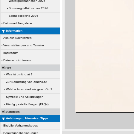
-
Wintergoldhähnchen 2026
-
Sommergoldhähnchen 2026
-
Schneesperling 2026
-
Foto- und Tongalerie
Information
-
Aktuelle Nachrichten
-
Veranstaltungen und Termine
-
Impressum
-
Datenschutzhinweis
Hilfe
-
Was ist ornitho.at ?
-
Zur Benutzung von ornitho.at
-
Welche Arten sind wie geschützt?
-
Symbole und Abkürzungen
-
Häufig gestellte Fragen (FAQs)
Statistiken
Anleitungen, Hinweise, Tipps
-
BirdLife Verhaltenskodex
-
Benutzungsbedingungen