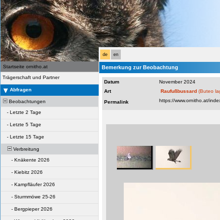
de
en
Startseite ornitho.at
Bemerkung zur Beobachtung
Trägerschaft und Partner
Datum
November 2024
Abfragen
Art
Raufußbussard
(Buteo l
Beobachtungen
Permalink
-
Letzte 2 Tage
-
Letzte 5 Tage
-
Letzte 15 Tage
Verbreitung
-
Knäkente 2026
-
Kiebitz 2026
-
Kampfläufer 2026
-
Sturmmöwe 25-26
-
Bergpieper 2026