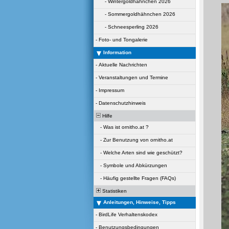
-
Wintergoldhähnchen 2026
-
Sommergoldhähnchen 2026
-
Schneesperling 2026
-
Foto- und Tongalerie
Information
-
Aktuelle Nachrichten
-
Veranstaltungen und Termine
-
Impressum
-
Datenschutzhinweis
Hilfe
-
Was ist ornitho.at ?
-
Zur Benutzung von ornitho.at
-
Welche Arten sind wie geschützt?
-
Symbole und Abkürzungen
-
Häufig gestellte Fragen (FAQs)
Statistiken
Anleitungen, Hinweise, Tipps
-
BirdLife Verhaltenskodex
-
Benutzungsbedingungen