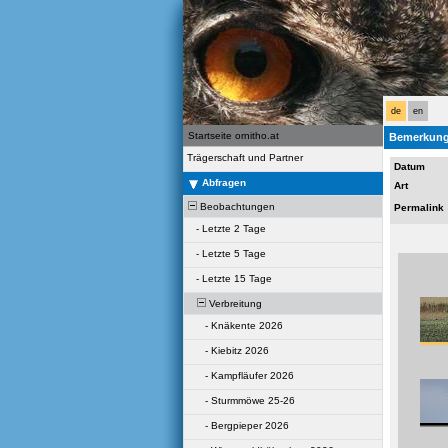
de
en
Startseite ornitho.at
Bemerkung
Trägerschaft und Partner
Datum
Abfragen
Art
Beobachtungen
Permalink
-
Letzte 2 Tage
-
Letzte 5 Tage
-
Letzte 15 Tage
Verbreitung
-
Knäkente 2026
-
Kiebitz 2026
-
Kampfläufer 2026
-
Sturmmöwe 25-26
-
Bergpieper 2026