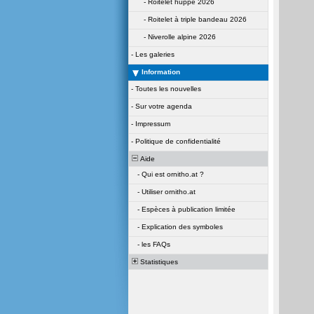
-
Roitelet huppé 2026
-
Roitelet à triple bandeau 2026
-
Niverolle alpine 2026
-
Les galeries
Information
-
Toutes les nouvelles
-
Sur votre agenda
-
Impressum
-
Politique de confidentialité
Aide
-
Qui est ornitho.at ?
-
Utiliser ornitho.at
-
Espèces à publication limitée
-
Explication des symboles
-
les FAQs
Statistiques