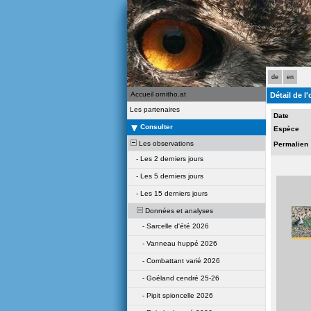
de
en
Accueil ornitho.at
Détail de l
Les partenaires
Date
Consulter
Espèce
Les observations
Permalien
-
Les 2 derniers jours
-
Les 5 derniers jours
-
Les 15 derniers jours
Données et analyses
-
Sarcelle d'été 2026
-
Vanneau huppé 2026
-
Combattant varié 2026
-
Goéland cendré 25-26
-
Pipit spioncelle 2026