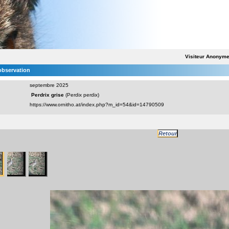
Visiteur Anonym
'observation
septembre 2025
Perdrix grise
(Perdix perdix)