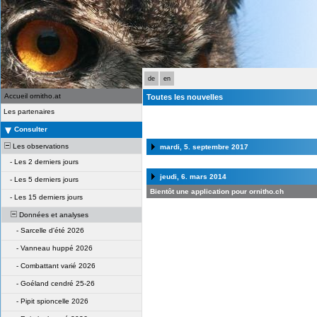
de
en
Accueil ornitho.at
Toutes les nouvelles
Les partenaires
Consulter
Les observations
mardi, 5. septembre 2017
-
Les 2 derniers jours
jeudi, 6. mars 2014
-
Les 5 derniers jours
Bientôt une application pour ornitho.ch
-
Les 15 derniers jours
Données et analyses
-
Sarcelle d'été 2026
-
Vanneau huppé 2026
-
Combattant varié 2026
-
Goéland cendré 25-26
-
Pipit spioncelle 2026