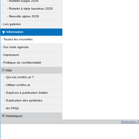
-
Roitelet huppé 2026
-
Roitelet à triple bandeau 2026
-
Niverolle alpine 2026
-
Les galeries
Information
-
Toutes les nouvelles
-
Sur votre agenda
-
Impressum
-
Politique de confidentialité
Aide
-
Qui est ornitho.at ?
-
Utiliser ornitho.at
-
Espèces à publication limitée
-
Explication des symboles
-
les FAQs
Statistiques
Biolovision S