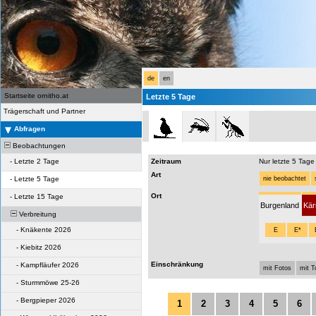
de
en
Startseite ornitho.at
Letzte 5 Tage
Trägerschaft und Partner
Abfragen
Beobachtungen
-
Letzte 2 Tage
Zeitraum
Nur letzte 5 Tage
Art
-
Letzte 5 Tage
nie beobachtet
Ort
-
Letzte 15 Tage
Burgenland
Kär
Verbreitung
-
Knäkente 2026
E
E*
-
Kiebitz 2026
Einschränkung
-
Kampfläufer 2026
mit Fotos
mit 
-
Sturmmöwe 25-26
-
Bergpieper 2026
1
2
3
4
5
6