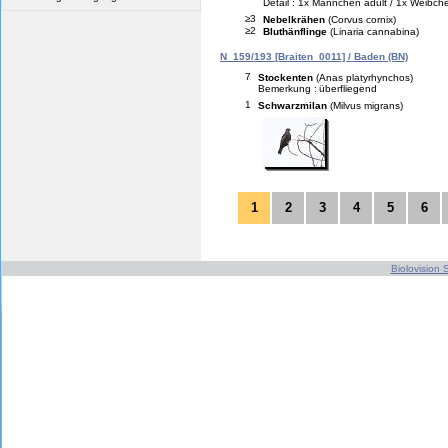
Detail : 1x Männchen adult / 1x Weibchen
≥3
Nebelkrähen
(Corvus cornix)
≥2
Bluthänflinge
(Linaria cannabina)
N_159/193 [Braiten_0011] / Baden (BN)
7
Stockenten
(Anas platyrhynchos)
Bemerkung :
überfliegend
1
Schwarzmilan
(Milvus migrans)
1
2
3
4
5
6
Biolovision S