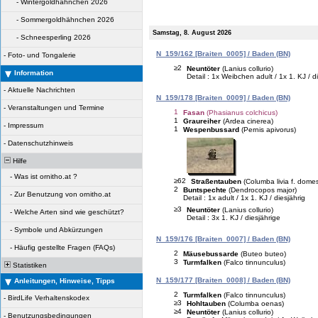
-
Wintergoldhähnchen 2026
-
Sommergoldhähnchen 2026
Samstag, 8. August 2026
-
Schneesperling 2026
N_159/162 [Braiten_0005] / Baden (BN)
-
Foto- und Tongalerie
≥2
Neuntöter
(Lanius collurio)
Information
Detail : 1x Weibchen adult / 1x 1. KJ / d
-
Aktuelle Nachrichten
N_159/178 [Braiten_0009] / Baden (BN)
-
Veranstaltungen und Termine
1
Fasan
(Phasianus colchicus)
1
Graureiher
(Ardea cinerea)
-
Impressum
1
Wespenbussard
(Pernis apivorus)
-
Datenschutzhinweis
Hilfe
-
Was ist ornitho.at ?
≥62
Straßentauben
(Columba livia f. domes
2
Buntspechte
(Dendrocopos major)
-
Zur Benutzung von ornitho.at
Detail : 1x adult / 1x 1. KJ / diesjährig
≥3
Neuntöter
(Lanius collurio)
-
Welche Arten sind wie geschützt?
Detail : 3x 1. KJ / diesjährige
-
Symbole und Abkürzungen
N_159/176 [Braiten_0007] / Baden (BN)
-
Häufig gestellte Fragen (FAQs)
2
Mäusebussarde
(Buteo buteo)
3
Turmfalken
(Falco tinnunculus)
Statistiken
N_159/177 [Braiten_0008] / Baden (BN)
Anleitungen, Hinweise, Tipps
2
Turmfalken
(Falco tinnunculus)
-
BirdLife Verhaltenskodex
≥3
Hohltauben
(Columba oenas)
≥4
Neuntöter
(Lanius collurio)
-
Benutzungsbedingungen